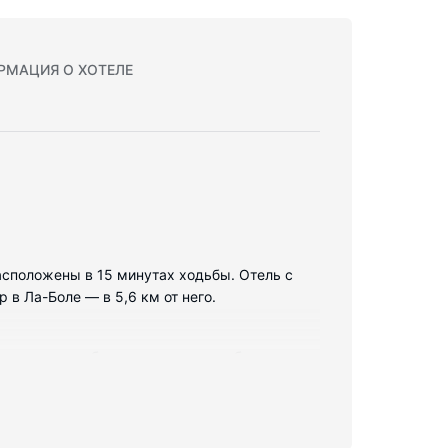
РМАЦИЯ О ХОТЕЛЕ
 расположены в 15 минутах ходьбы. Отель с
 в Ла-Боле — в 5,6 км от него.
 следующим оборудованием: минибар и
лают ваш сон более комфортным. Бесплатный
ванны или душевые. Предоставляются