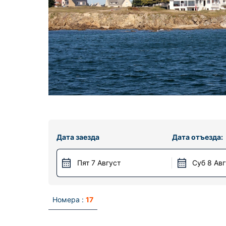
Дата заезда
Дата отъезда:
Пят 7 Август
Суб 8 Ав
Номера :
17