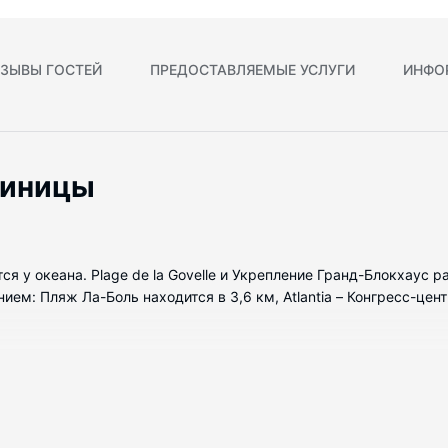
ЗЫВЫ ГОСТЕЙ
ПРЕДОСТАВЛЯЕМЫЕ УСЛУГИ
ИНФО
тиницы
тся у океана. Plage de la Govelle и Укрепление Гранд-Блокхаус
: Пляж Ла-Боль находится в 3,6 км, Atlantia – Конгресс-центр
 номеров с индивидуальным декорированием, которые оснащены
педический матрас и постельное белье высшего качества сде
ам всегда оставаться на связи. Собственные ванные комнаты, 
.