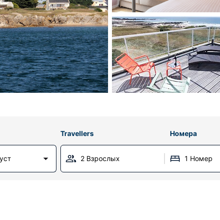
Travellers
Номера
густ
2 Взрослых
1 Номер