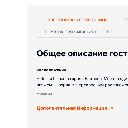
ОБЩЕЕ ОПИСАНИЕ ГОСТИНИЦЫ
ОТ
ПОРЯДОК ПРОЖИВАНИЯ В ОТЕЛЕ
Общее описание гос
Pасположение
Hotel Le Lichen в городе Бац-сюр-Мер находи
пляжем — вариант с прекрасным расположением
Номера
Почувствуйте себя как дома в одном из 17
Дополнительная Информация
плоскоэкранные телевизоры. Пружинный орто
беспроводной доступ к интернету позволит в
бесплатные туалетные принадлежности и фен