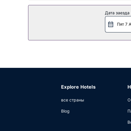
Особенности объекта
К вашим услугам терраса и сад, где можно о
Дата заезда
беспроводной доступ в интернет. Этот отель 
Пят 7 
Ресторан
Отель предоставляет обслуживание номеров (
ежедневно с 08:00 до 11:00 за дополнительну
Другие особенности
Для удобства гостей предоставляется следу
Explore Hotels
H
все страны
О
Blog
П
В