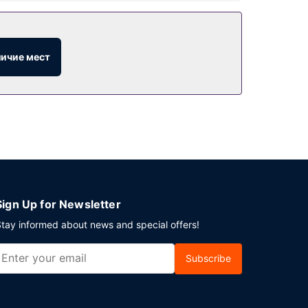
 и удобства, в числе которых бесплатный
ржа, услуги няни и место для пикника.
личие мест
трак (шведский стол) предлагается
.
Sign Up for Newsletter
tay informed about news and special offers!
Subscribe