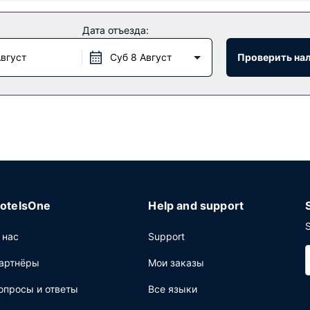
тдохнуть и насладиться красивым видом, а также прочие услуги
Дата отъезда:
предоставляет дополнительные услуги и удобства: услуги консье
Август
Суб 8 Август
Проверить на
по расписанию). Проведите отличный вечер в баре/лаунже. Зав
ю плату.
ющее: бизнес-центр, многоязычный персонал и хранение багажа
otelsOne
Help and support
S
 нас
Support
артнёры
Мои заказы
опросы и ответы
Все языки