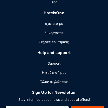
Blog
μεταξύ 5:30 π.μ. - 9:30 π.μ..
Άλλες παροχές
HotelsOne
Στις σημαντικές παροχές περιλαμβάνονται
σχετικά με
επιχειρηματικό κέντρο που λειτουργεί 24 ώρες το
24ωρο, γρήγορο check-out και δωρεάν εφημερίδες στο
Συνεργάτες
λόμπι. Θέλετε να οργανώσετε μια εκδήλωση σε αυτήν
την πόλη (Batavia); Αυτό το ξενοδοχείο διαθέτει χώρο
Συχνες ερωτησεις
που είναι 46 τετραγωνικά μέτρα και περιλαμβάνει
συνεδριακό χώρο και αίθουσες συνεδριάσεων. Στους
Help and support
χώρους μας θα βρείτε δωρεάν στάθμευση χωρίς
παρκαδόρο.
Support
Η κράτησή μου
Όλες οι γλώσσες
Sign Up for Newsletter
Stay informed about news and special offers!