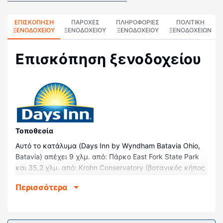
ΕΠΙΣΚΌΠΗΣΗ
ΠΑΡΟΧΕΣ
ΠΛΗΡΟΦΟΡΊΕΣ
ΠΟΛΙΤΙΚΗ
ΞΕΝΟΔΟΧΕΊΟΥ
ΞΕΝΟΔΟΧΕΙΟΥ
ΞΕΝΟΔΟΧΕΊΟΥ
ΞΕΝΟΔΟΧΕΊΩΝ
Επισκόπηση ξενοδοχείου
Τοποθεσία
Αυτό το κατάλυμα (Days Inn by Wyndham Batavia Ohio,
Batavia) απέχει 9 χλμ. από: Πάρκο East Fork State Park
και 35,2 χλμ. από: Krohn Conservatory (βοτανικός κήπος
και θερμοκήπιο). Αυτό το ξενοδοχείο απέχει 41,8 χλμ.
Περισσότερα
από: Γκρέιτ Αμέρικαν Μπόλπαρκ και 42,2 χλμ. από:
National Underground Railroad Freedom Center (ιστορικό
μουσείο αφιερωμένο στη φυγάδευση των σκλάβων τον
καιρό του Αμερικανικού Εμφυλίου).