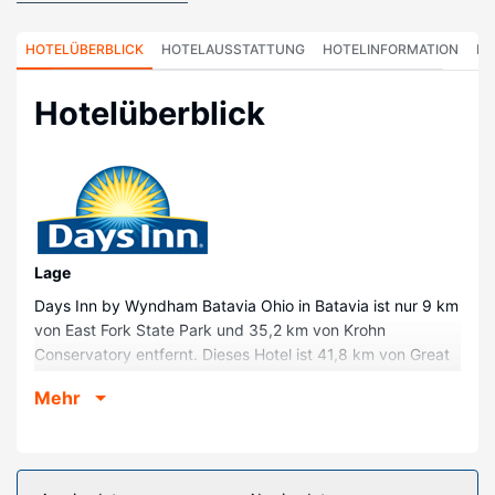
HOTELÜBERBLICK
HOTELAUSSTATTUNG
HOTELINFORMATION
HO
Hotelüberblick
Lage
Days Inn by Wyndham Batavia Ohio in Batavia ist nur 9 km
von East Fork State Park und 35,2 km von Krohn
Conservatory entfernt. Dieses Hotel ist 41,8 km von Great
American Ball Park und 42,2 km von National Underground
Mehr
Railroad Freedom Center entfernt.
Zimmer
Fühl dich in einem der 65 klimatisierten Zimmer mit
Kühlschrank und LED-Fernseher wie zu Hause. Die Zimmer