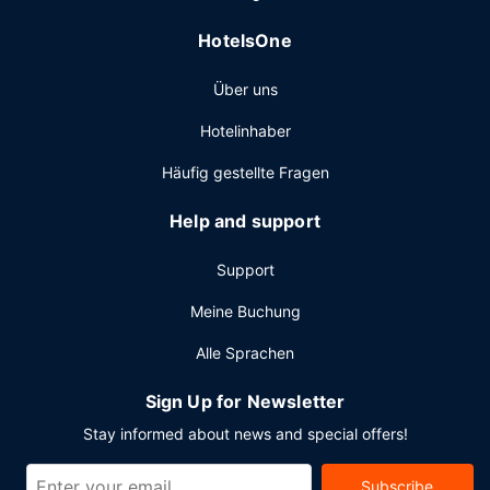
Batavia planst, ist dieses Hotel eine gute Wahl, denn zu
HotelsOne
den 500 Quadratfuß (46 Quadratmeter) großen
Veranstaltungsräumlichkeiten zählen Konferenzfläche und
Über uns
Tagungsräume. Vor Ort gibt es Folgendes: Parken ohne
Service (kostenlos).
Hotelinhaber
Häufig gestellte Fragen
Help and support
Support
Meine Buchung
Alle Sprachen
Sign Up for Newsletter
Stay informed about news and special offers!
Subscribe