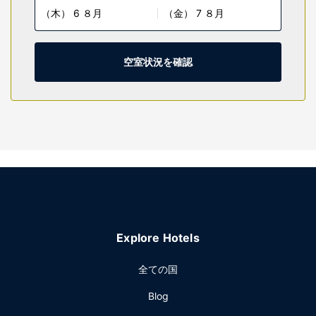
（木） 6 ８月
（金） 7 ８月
シャワー付き浴槽のある専用バスルームには、バスアメニテ
ィ (無料)、ヘアドライヤーが備わっています。デスク、コー
ヒー / ティーメーカーの他に、市内通話 (無料)付きの電話を
ご利用いただけます。
空室状況を確認
施設
屋内プールなどのレクリエーション設備のほか、WiFi (無
料)、暖炉 (ロビーエリア)などの設備をご利用いただけます。
レストラン
無料のビュッフェを毎日、7:00 ～ 10:00 までお召し上がり
いただけます。
その他の施設
エクスプレス チェックアウト、24 時間対応フロントデス
ク、荷物保管サービスをお使いいただけます。敷地内にはセ
Explore Hotels
ルフパーキング (無料) が備わっています。
全ての国
Blog