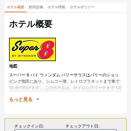
ホテル概要
館内設備
ホテル情報
ホテルポリシー
ホテル概要
地図
スーパー 8 バイ ウィンダム バリーサウスはバリーのショッ
ピング地区にあり、シムコー湖、レトロプラネットまで車で
10 分で行けます。 このホテルは、サドロンアリーナまで 1.4
km、ギャラクシー シネマズ バリーまで 1.6 km の場所にあ
もっと見る
ります。
部屋
全部で 82 室ある客室には冷蔵庫、電子レンジなどが備わっ
ており、ゆっくりおくつろぎいただけます。WiFi (無料)をお
チェックイン日:
チェックアウト日:
使いいただけるほか、ケーブルの番組をご覧いただけます。