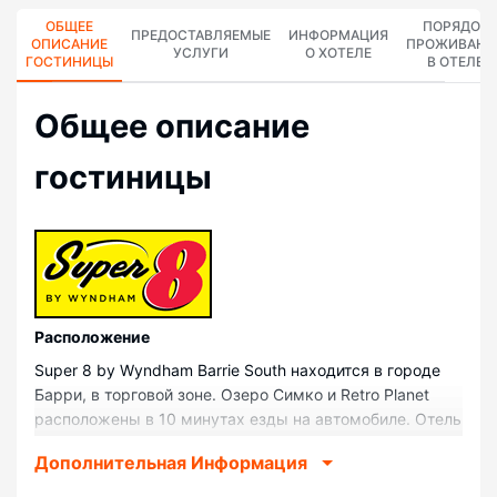
ОБЩЕЕ
ПОРЯДОК
ПРЕДОСТАВЛЯЕМЫЕ
ИНФОРМАЦИЯ
ОПИСАНИЕ
ПРОЖИВАНИ
УСЛУГИ
О ХОТЕЛЕ
ГОСТИНИЦЫ
В ОТЕЛЕ
Общее описание
гостиницы
Pасположение
Super 8 by Wyndham Barrie South находится в городе
Барри, в торговой зоне. Озеро Симко и Retro Planet
расположены в 10 минутах езды на автомобиле. Отель
— вариант с прекрасным расположением: Центр
Дополнительная Информация
Бэрри Молсона находится в 1,4 км, Galaxy Cinemas
Barrie — в 1,6 км от него.