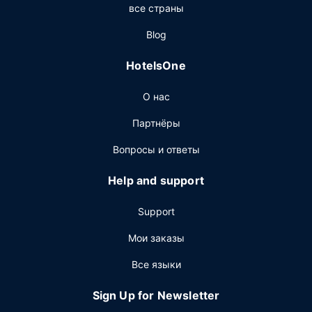
все страны
Бесплатный завтрак (шведский стол) предлагается
ежедневно с 7:00 до 10:00.
Blog
Другие особенности
HotelsOne
Для удобства гостей предоставляется следующее:
ускоренная регистрация при отъезде, круглосуточная
О нас
работа стойки регистрации и хранение багажа.
Предоставляется бесплатная самостоятельная
Партнёры
парковка.
Вопросы и ответы
Help and support
Support
Мои заказы
Все языки
Sign Up for Newsletter