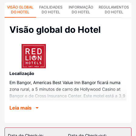
VISÃO GLOBAL
FACILIDADES
INFORMAÇÃO
REGULAMENTOS
DO HOTEL
DO HOTEL
DO HOTEL
DO HOTEL
Visão global do Hotel
Localização
Em Bangor, Americas Best Value Inn Bangor ficará numa
zona rural, a 5 minutos de carro de Hollywood Casino at
Bangor e de Cross Insurance Center. Este motel está a 3,9
km (2,4 mi) de Waterfront Park e a 4,1 km (2,6 mi) de
Leia mais
Maine Savings Amphitheater.
Quartos
Sinta-se em casa num dos 58 quartos com ar
condicionado e um televisor de ecrã plano. O acesso à
Data de Check-in:
Data de Check-out: