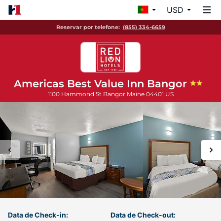
USD
Reservar por telefone:
(855) 334-6659
Americas Best Value Inn Bangor
1100 Hammond St
Bangor
Maine
04401
US
Data de Check-in:
Data de Check-out: