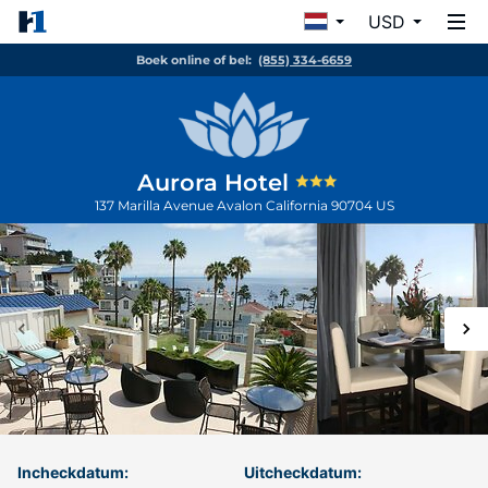
USD
Boek online of bel:
(855) 334-6659
Aurora Hotel
137 Marilla Avenue
Avalon
California
90704
US
Incheckdatum:
Uitcheckdatum: