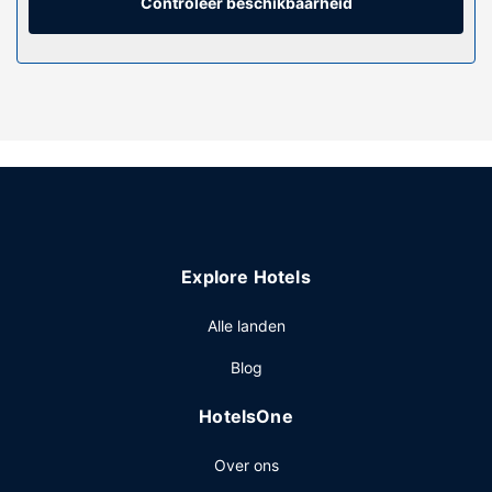
Controleer beschikbaarheid
Algemene voorziening
De accommodatie heeft een dakterras waar je van het
uitzicht kunt genieten, maar profiteer ook van gratis wifi en
conciërgeservices.
Overige voorzieningen
Enkele van de voorzieningen zijn een bagageopslagruimte
en een kluis bij de receptie.
Explore Hotels
Alle landen
Blog
HotelsOne
Over ons