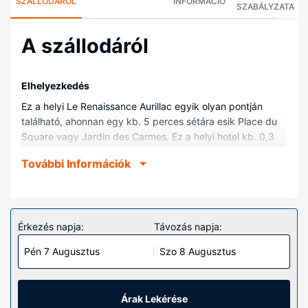
SZÁLLODÁRÓL
INFORMÁCIÓ
SZABÁLYZATA
A szállodáról
Elhelyezkedés
Ez a helyi Le Renaissance Aurillac egyik olyan pontján
található, ahonnan egy kb. 5 perces sétára esik Place du
Square vagy Jardin des Carmes. Ez a helyi hotel kb. 0,3
km-re található Művészeti és Régészeti Múzeum, ill. 0,6
További Információk
km-re Aurillac Kongresszusi Központ helyszíneitől.
Szobák
Helyezze magát kényelembe a(z) 20 szoba egyikében,
melyekben síkképernyős televízió is található. Ingyenes
Érkezés napja:
Távozás napja:
vezeték nélküli internet-hozzáférés és a televíziókon
Pén 7 Augusztus
Szo 8 Augusztus
nézhető kábelcsatornák kínálata mind a vendégek
kikapcsolódását szolgálja. A(z) privát fürdőszoba
felszerelései közé tartozik ingyenes piperecikkek és
hajszárító is. A kényelmi felszerelések és szolgáltatások
Árak Lekérése