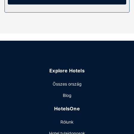
közé tartozik íróasztal, valamint takarítás naponta.
Az ingatlanhoz tartozó felszereltség
Hogy tejesen ellazuljon és kikapcsoljon, gyönyörködjön
a(z) terasz nyújtotta kilátásban. Az egyéb szolgáltatások
és létesítmények közé tartozik ingyenes wifihozzáférés és
kerékpártároló.
Étterem
Le Renaissance vendégei a helyi étterem kínálatából
falatozhatnak. Zárd a napot egy frissítő itallal a
Explore Hotels
bár/társalgó kínálatából. Svédasztalos kínálat reggeli felár
ellenében elérhető naponta reggeli 8:00 és 10:00 között.
Összes ország
Egyéb felszereltség
Blog
A recepció meghatározott órákban tart nyitva. Az autóval
érkező vendégek számára egyéni parkolás (felár
HotelsOne
ellenében) biztosított a helyszínen.
Rólunk
Hotel tulajdonosok