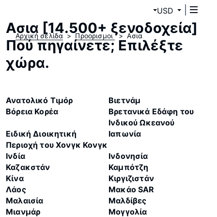
USD
Ασια [14.500+ ξενοδοχεία]
Αρχική σελίδα
Προορισμοι
Ασια
Πού πηγαίνετε; Επιλέξτε
χώρα.
Ανατολικό Τιμόρ
Βιετνάμ
Βόρεια Κορέα
Βρετανικά Εδάφη του
Ινδικού Ωκεανού
Ειδική Διοικητική
Ιαπωνία
Περιοχή του Χονγκ Κονγκ
Ινδία
Ινδονησία
Καζακστάν
Καμπότζη
Κίνα
Κιργιζιστάν
Λάος
Μακάο SAR
Μαλαισία
Μαλδίβες
Μιανμάρ
Μογγολία