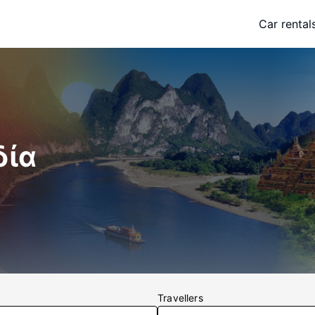
Car rental
δία
Travellers