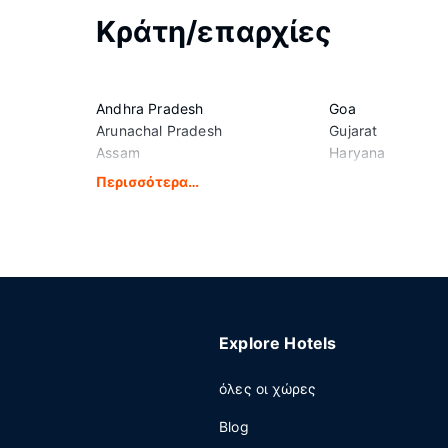
Κράτη/επαρχίες
Andhra Pradesh
Goa
Arunachal Pradesh
Gujarat
Assam
Haryana
Bihar
Himachal Prades
Περισσότερα…
Chandigarh
Jammu and Kash
Chhattisgarh
Jharkhand
Dadra and Nagar Haveli and
Karnataka
Daman and Diu
Kerala
Explore Hotels
όλες οι χώρες
Blog