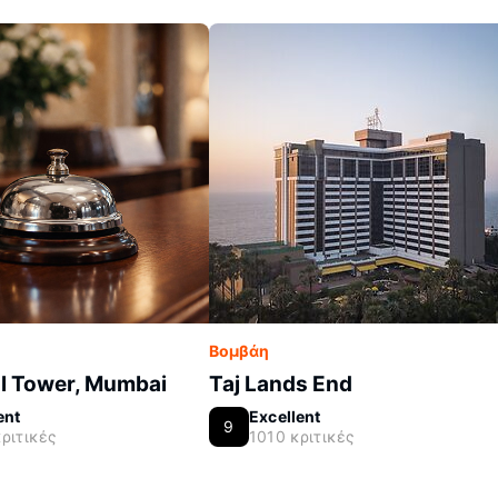
Βομβάη
l Tower, Mumbai
Taj Lands End
ent
Excellent
9
ριτικές
1010 κριτικές