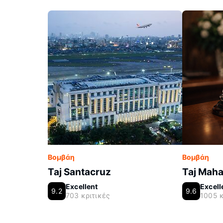
Βομβάη
Βομβάη
Taj Santacruz
Taj Maha
Excellent
Excell
9.2
9.6
703 κριτικές
1005 κ