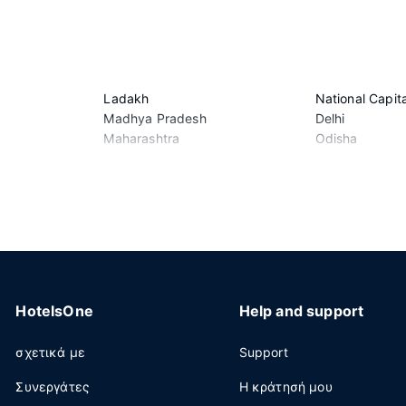
Ladakh
National Capita
Madhya Pradesh
Delhi
Maharashtra
Odisha
h
Manipur
Puducherry
mir
Meghalaya
Punjab
Mizoram
Rajasthan
Nagaland
Sikkim
Tamil Nadu
HotelsOne
Help and support
σχετικά με
Support
Συνεργάτες
Η κράτησή μου