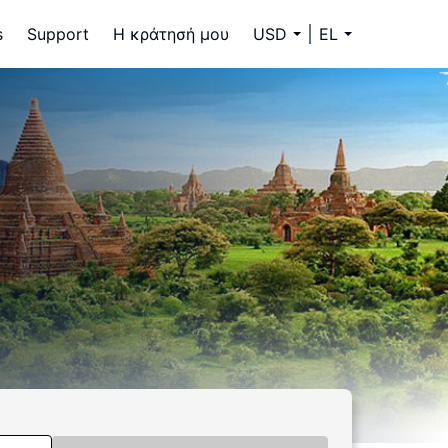
s
Support
Η κράτησή μου
USD
EL