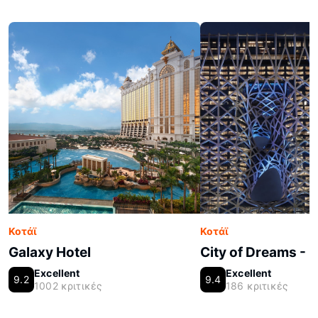
Κοτάϊ
Κοτάϊ
Galaxy Hotel
City of Dreams -
Excellent
Excellent
9.2
9.4
1002 κριτικές
186 κριτικές