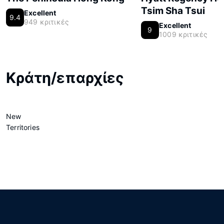
Tsim Sha Tsui
Excellent
9.4
949 κριτικές
Excellent
9
1009 κριτικές
Κράτη/επαρχίες
New
Territories