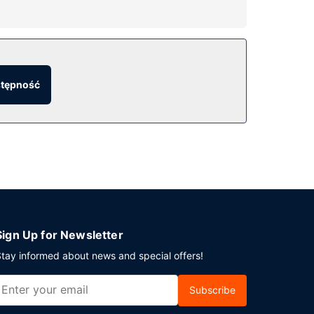
ny bezprzewodowy dostęp do internetu i grill. Za
stępność
anujesz spotkanie w mieście Arnold's Cove,
 kwadratowe). Płatne udogodnienia to transport
Sign Up for Newsletter
tay informed about news and special offers!
Subscribe