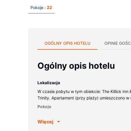
Pokoje :
22
OGÓLNY OPIS HOTELU
OPINIE GOŚC
Ogólny opis hotelu
Lokalizacja
W czasie pobytu w tym obiekcie: The Killick Inn
Trinity. Apartament (przy plaży) umieszczono w re
Pokoje
Poczuj się jak w domu w 22 oryginalnie udekoro
Więcej
bezprzewodowy dostęp do internetu zapewni łącz
wanna połączona z prysznicem, głębokie wanny i