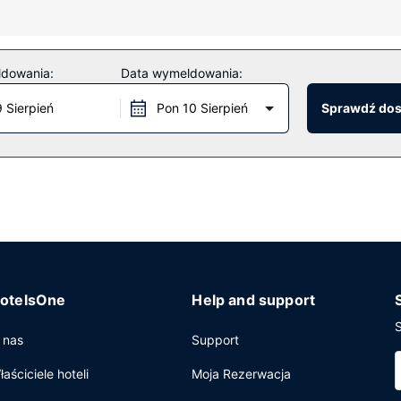
ę piękny widok. Dostępne są również takie udogodnienia, jak bezpłat
ldowania:
Data wymeldowania:
us (zasięg: 200 kilometry).
9 Sierpień
Pon 10 Sierpień
Sprawdź do
ekspresowe zameldowanie oraz ekspresowe wymeldowanie. Jeżeli pl
 oraz sale konferencyjne o łącznej powierzchni 28 m kw. (301 stopy
ni promowej i z przystani.
otelsOne
Help and support
S
 nas
Support
łaściciele hoteli
Moja Rezerwacja