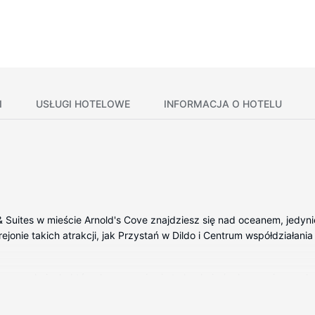
I
USŁUGI HOTELOWE
INFORMACJA O HOTELU
 & Suites w mieście Arnold's Cove znajdziesz się nad oceanem, jedyn
jonie takich atrakcji, jak Przystań w Dildo i Centrum współdziałania 
wane pokojach, których wyposażenie to kuchnie (pełnowymiarowa lod
ność ze światem, a 42-cal. telewizor płaskoekranowy i telewizja c
 bezpłatne przybory toaletowe. Udogodnienia obejmują biurka i od