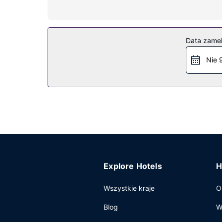
raz w tygodniu.
Udogodnienia w obiekcie
Do pokoju przylega taras, z którego roztacza si
Data zame
opłatą do dyspozycji gości jest wahadłowy autob
Nie 
Pozostałe udogodnienia
Udogodnienia biznesowe to centrum biznesowe, 
apartament oferuje pomieszczenia konferencyjne
z i na lotnisko (całą dobę) i transport do przysta
Explore Hotels
H
Wszystkie kraje
O
Blog
W