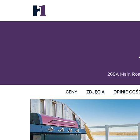
The Killick Inn & Suites
Ceny
Zdjęcia
Opinie Gości
Mapę
Usługi Hotel
268A Main Ro
CENY
ZDJĘCIA
OPINIE GOŚ