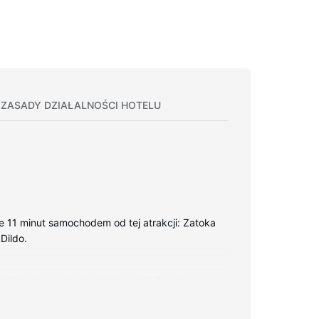
ZASADY DZIAŁALNOŚCI HOTELU
ie 11 minut samochodem od tej atrakcji: Zatoka
Dildo.
ówka i zamrażarka i piekarniki). Bezpłatny
yfrowa — rozrywkę. Wyposażenie łazienki:
dzielne strefy wypoczynkowe oraz sprzątanie