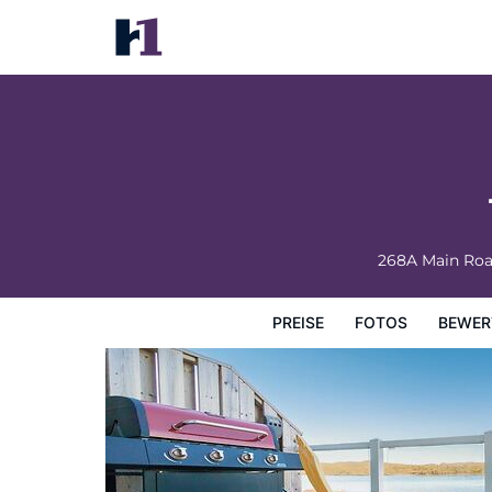
The Killick Inn & Suites
Preise
Fotos
Bewertungen
Karte
Hotelausstatt
268A Main Ro
PREISE
FOTOS
BEWER