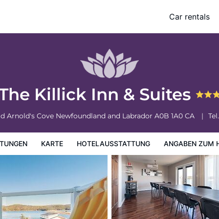
Car rentals
ung
Angaben zum Hotel
Hotelrichtlinien
The Killick Inn & Suites
ad
Arnold's Cove
Newfoundland and Labrador
A0B 1A0
CA
Tel.
TUNGEN
KARTE
HOTELAUSSTATTUNG
ANGABEN ZUM 