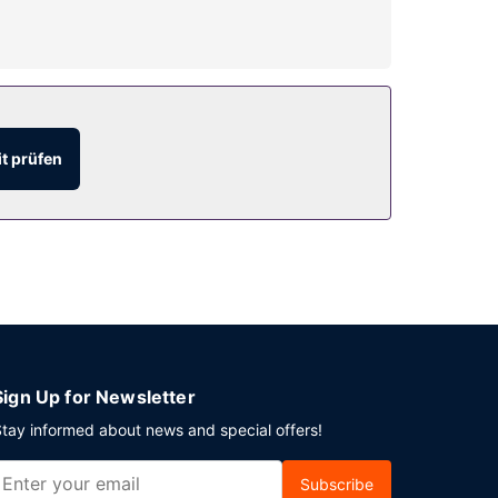
ören Schreibtische und separate Sitzecken; die
 kostenloses WLAN und Grillmöglichkeiten. Du
t prüfen
g in Arnold's Cove planst, ist dieses Apartment
renzfläche und Tagungsräume. Gegen Aufpreis
Sign Up for Newsletter
tay informed about news and special offers!
Subscribe