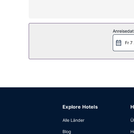
Badezimmer mit Duschwannen verfügen über Komf
Zimmer werden wöchentlich sauber gemacht.
Ausstattung der Anlage
Genieße von folgendem Punkt aus den schönen A
Anreiseda
kannst von dem Shuttle (gegen Gebühr) in die Um
Fr 7
Sonstige Einrichtungen
Zum Angebot gehören ein Businesscenter, ein Exp
eine gute Wahl, denn zu den 301 Quadratfuß (2
kannst du den Flughafentransfer (rund um die Uh
Explore Hotels
H
Alle Länder
Ü
Blog
H