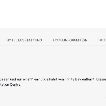
HOTELAUSSTATTUNG
HOTELINFORMATION
HOT
am Ozean und nur eine 11-minütige Fahrt von Trinity Bay entfernt. Die
tation Centre.
l ausgestattet sind und Küchen bieten, die über große Kühlschränke/
ang sorgen fr gute Unterhaltung; auáerdem steht ein WLAN-Internetz