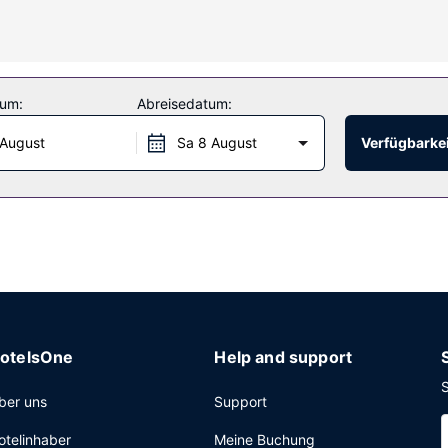
ortbadewannen und kostenlose Toilettenartikel. Zur Austattung geh
usblick: Terrasse. Nutz außerdem Einrichtungen und Leistungen wie
tum:
Abreisedatum:
gebung profitieren, der in einem Umkreis von 200 Kilometer fährt.
 August
Sa 8 August
Verfügbarkei
ress-Check-in und ein Express-Check-out. Wenn du eine Veranstaltun
8 Quadratmeter) großen Veranstaltungsräumlichkeiten zählen Konfe
r) und den Shuttle zum Fährterminal nutzen.
otelsOne
Help and support
S
ber uns
Support
otelinhaber
Meine Buchung