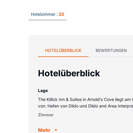
Hotelzimmer :
22
HOTELÜBERBLICK
BEWERTUNGEN
Hotelüberblick
Lage
The Killick Inn & Suites in Arnold's Cove liegt 
von: Hafen von Dildo und Dildo and Area Interpre
Zimmer
Fühl dich in einem der 22 Zimmer, die individuel
Mehr
42 Zoll groáe Flachbildfernseher mit Digitalempf