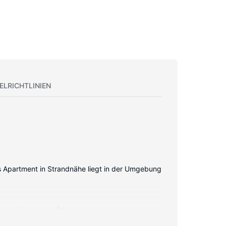
ELRICHTLINIEN
ses Apartment in Strandnähe liegt in der Umgebung
Gefrierfächer und Öfen verfügen, wie zu Hause.
ugang (kostenlos) zur Verfgung. Die