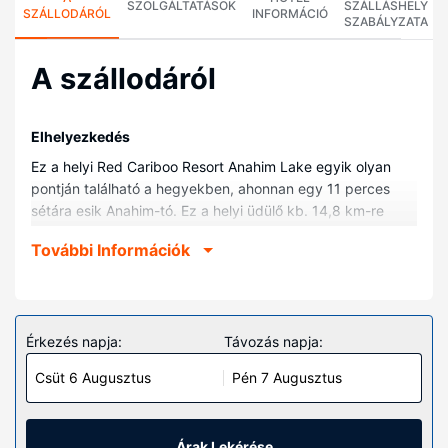
SZOLGÁLTATÁSOK
SZÁLLÁSHELY
SZÁLLODÁRÓL
INFORMÁCIÓ
SZABÁLYZATA
A szállodáról
Elhelyezkedés
Ez a helyi Red Cariboo Resort Anahim Lake egyik olyan
pontján található a hegyekben, ahonnan egy 11 perces
sétára esik Anahim-tó. Ez a helyi üdülő kb. 14,8 km-re
található Tweedsmuiri Tartományi Park, ill. 25,8 km-re
További Információk
Kappan-tó helyszíneitől.
Szobák
Helyezze magát kényelembe a(z) 6 szoba egyikében,
melyekben mikrohullámú sütők is található. Ha szeretné
Érkezés napja:
Távozás napja:
ételeit magának elkészíteni, akkor azt megteheti a
Csüt 6 Augusztus
Pén 7 Augusztus
szálláshelyen lévő közösen használatos konyhában.
Ingyenes vezeték nélküli internet-hozzáférés és a
televíziókon nézhető műholdas csatornák kínálata mind a
vendégek kikapcsolódását szolgálja. Valamennyi
Árak Lekérése