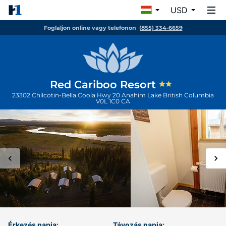
USD
Foglaljon online vagy telefonon
(855) 334-6659
Red Cariboo Resort
23302 Chilcotin-Bella Coola Hwy 20
Anahim Lake
British Columbia
V0L 1C0
CA
Érkezés napja:
Távozás napja: