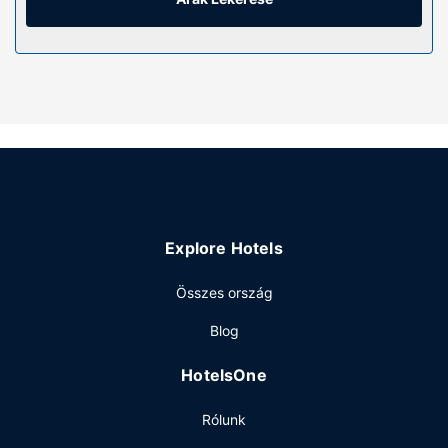
fürdőszobában van zuhanyzó.
Az ingatlanhoz tartozó felszereltség
Hogy tejesen ellazuljon és kikapcsoljon, gyönyörködjön
a(z) kert nyújtotta kilátásban. Az egyéb szolgáltatások és
létesítmények közé tartozik ingyenes wifihozzáférés és
közös használatú nappali. A üdülő kiegészítő
szolgáltatásai között szerepelnek a következők:
kirándulás/belépőjegyek foglalása, piknikező hely és
gázgrill.
Egyéb felszereltség
Explore Hotels
A szálláshelyen több nyelven beszélő személyzet,
Összes ország
mikrohullámú sütő a közös használatú helyiségben és hűtő
a közös használatú helyiségben is igénybe vehető. Az
Blog
autóval érkező vendégek számára ingyenes egyéni
parkolás biztosított a helyszínen.
HotelsOne
Rólunk