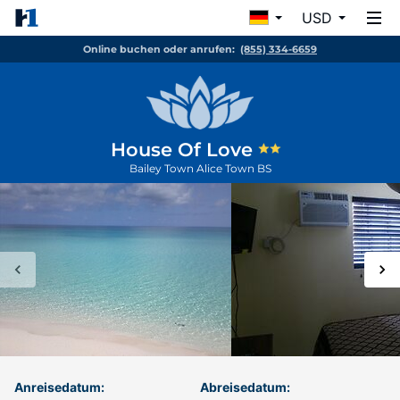
USD
Online buchen oder anrufen:
(855) 334-6659
House Of Love
Bailey Town
Alice Town
BS
Anreisedatum:
Abreisedatum: