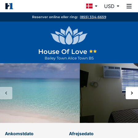
USD
Reserver online eller ring:
(855) 334-6659
House Of Love
Bailey Town
Alice Town
BS
Ankomstdato
Afrejsedato