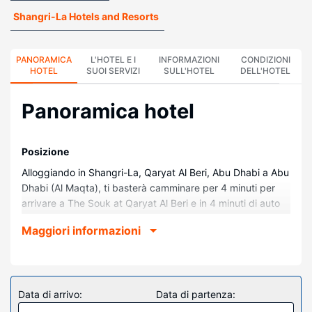
Shangri-La Hotels and Resorts
PANORAMICA
L'HOTEL E I
INFORMAZIONI
CONDIZIONI
HOTEL
SUOI SERVIZI
SULL'HOTEL
DELL'HOTEL
Panoramica hotel
Posizione
Alloggiando in Shangri-La, Qaryat Al Beri, Abu Dhabi a Abu
Dhabi (Al Maqta), ti basterà camminare per 4 minuti per
arrivare a The Souk at Qaryat Al Beri e in 4 minuti di auto
può raggiungere Forte di Al Maqtaa. Questo hotel sulla
Maggiori informazioni
spiaggia dista 7 km da Abu Dhabi Golf Club e 7,4 km da
Grande moschea di Sheikh Zayed.
Camere
Rilassati in una delle 213 camere con aria condizionata
Data di arrivo:
Data di partenza:
della struttura, completa di minibar e macchina per caffè