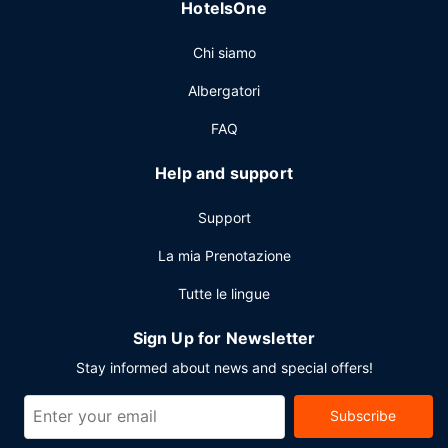
HotelsOne
bar/caffetteria. Incontra gli altri ospiti al cocktail di
benvenuto offerto tutti i giorni. Desideri rilassarti con un
Chi siamo
drink rinfrescante? Troverai un bar a bordo piscina e 2
bar/lounge. La colazione a buffet è disponibile a
Albergatori
pagamento tutti i giorni dalle ore 06:00 alle ore 10:30.
FAQ
Altre attrattive
Potrai usufruire di accesso gratuito a Internet via cavo, un
Help and support
business center e check-in veloce. Un hotel offre 9 sale
riunioni disponibili per eventi. Il un parcheggio con servizio
Support
di ritiro e riconsegna auto gratuito è disponibile in loco.
La mia Prenotazione
Tutte le lingue
Sign Up for Newsletter
Stay informed about news and special offers!
Subscribe