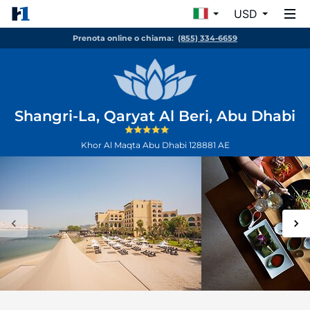
USD
Prenota online o chiama:
(855) 334-6659
Shangri-La, Qaryat Al Beri, Abu Dhabi
Khor Al Maqta
Abu Dhabi
128881
AE