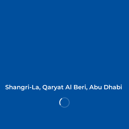
酒店介绍
酒店设施
酒店信息
酒店政策
酒店介绍
住宿地点
阿布达比科亚特沃伯瑞香格里拉位于阿布扎比阿玛塔，距离阿
尔布里村市场只有 4 分钟步行路程，距离艾尔马克塔伊堡只有
4 分钟车程。 此海滩酒店距离阿布扎比高尔夫俱乐部 4.3 英里
（7 公里），距离谢赫扎耶德大清真寺 4.6 英里（7.4 公
更多信息
里）。
Shangri-La, Qaryat Al Beri, Abu Dhabi
客房
有 213 间空调客房提供迷你吧和意式浓缩咖啡机；您定能在旅
途中找到家的舒适。带有有线频道的 40 英寸液晶电视可满足
入住日期:
退房日期:
您的娱乐需求；同时提供免费无线网络，方便您与朋友保持联
星期四 6 8月
星期五 7 8月
系。浴室提供浴缸或淋浴、名牌洗护用品和吹风机。便利设施
包括电话，以及保险箱和书桌。