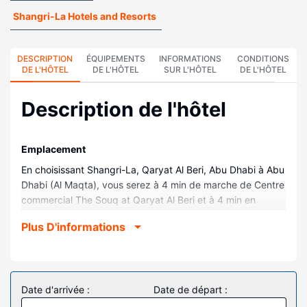
Shangri-La Hotels and Resorts
DESCRIPTION
ÉQUIPEMENTS
INFORMATIONS
CONDITIONS
DE L'HÔTEL
DE L'HÔTEL
SUR L'HÔTEL
DE L'HÔTEL
Description de l'hôtel
Emplacement
En choisissant Shangri-La, Qaryat Al Beri, Abu Dhabi à Abu
Dhabi (Al Maqta), vous serez à 4 min de marche de Centre
commercial The Souq at Qaryat Al Beri et à 4 min en
voiture de Fort d'Al Maqtaa. Cet hôtel au bord de la plage
Plus D'informations
se trouve à 7 km de Abu Dhabi Golf Club et à 7,4 km de
Grande mosquée de Sheikh Zayed.
Chambres
Les 213 chambres climatisées de l'hébergement vous
Date d'arrivée :
Date de départ :
invitent à la détente et comprennent un minibar et une