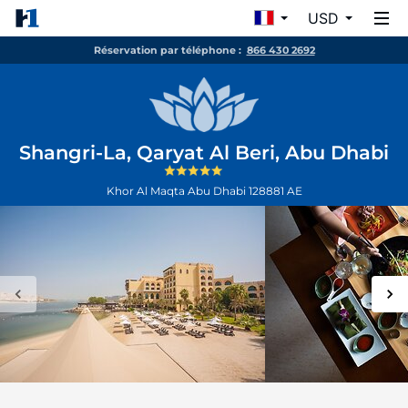
USD
Réservation par téléphone :
866 430 2692
Shangri-La, Qaryat Al Beri, Abu Dhabi
Khor Al Maqta
Abu Dhabi
128881
AE