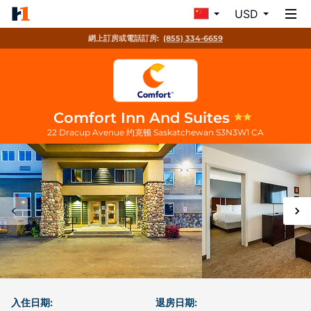
USD
網上訂房或電話訂房:
(855) 334-6659
Comfort Inn And Suites
22 Dracup Avenue
约克顿
Saskatchewan
S3N3W1
CA
入住日期:
退房日期: