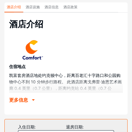
酒店介绍
酒店设施
酒店信息
酒店政策
酒店介绍
住宿地点
凯富套房酒店地处约克顿中心，距离百老汇十字路口和公园购
物中心不到 10 分钟步行路程。 此酒店距离戈弗雷·迪恩艺术画
廊 0.4 英里（0.7 公里），距离约克站 0.4 英里（0.7 公
里）。
更多信息
客房
有 80 间客房提供冰箱和微波炉；您定能在旅途中找到家的舒
适。带有有线频道的 32 英寸液晶电视可满足您的娱乐需求；
同时提供免费无线网络，方便您与朋友保持联系。配备淋浴/盆
入住日期:
退房日期:
浴组合的私人浴室提供免费洗浴用品和吹风机。便利设施包括