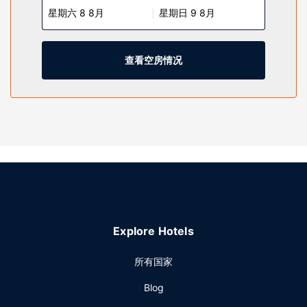
星期六 8 8月
星期日 9 8月
书桌和茶具/咖啡用具，以及带有免费市内通话的电话。
物业设施
您可享受室内游泳池、热水浴缸和健身中心等丰富度假设施。
查看空房情况
此酒店还提供免费 WiFi、礼宾服务和公共区电视。
餐厅
免费全套早餐供应时间为：周一至周五 05:30 至 08:30，周末
06:00 至 09:00。
其他设施
特色服务/设施包括24 小时商务中心、大堂免费报纸和干洗/洗
衣服务。计划在约克顿举办活动？这家酒店的活动空间有 111
平方米（1200 平方英尺），包括会议场地。酒店提供免费自
助停车。
Explore Hotels
所有国家
Blog