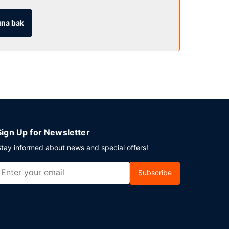
na bak
rkton bölgesinde bir etkinlik mi planlıyorsunuz?
Sign Up for Newsletter
tay informed about news and special offers!
Subscribe