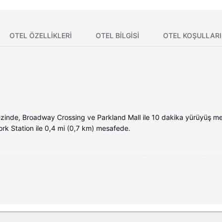
OTEL ÖZELLIKLERI
OTEL BILGISI
OTEL KOŞULLARI
ezinde, Broadway Crossing ve Parkland Mall ile 10 dakika yürüyüş m
ork Station ile 0,4 mi (0,7 km) mesafede.
 Misafirlerin iyi vakit geçirmesi için kablolu TV kanalları olan 32-in
tsiz banyo/kozmetik ürünleri ve saç kurutma makinesi vardır. Misafi
olaylıklar sunulmaktadır.
ebilmesi için kapalı havuz, jakuzi ve spor salonu bulunmaktadır. Bu ot
n sunulmaktadır.