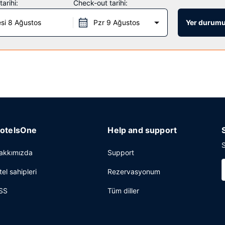
arihi:
Check-out tarihi:
si 8 Ağustos
Pzr 9 Ağustos
Yer durumu
08.30, hafta sonu 6 ve 9 arasında yapılmaktadır.
 gazete servisi ve kuru temizleme/çamaşır yıkama servisi mevcuttur. Yo
ferans alanı sunmaktadır. Ücretsiz otopark vardır.
otelsOne
Help and support
S
akkımızda
Support
tel sahipleri
Rezervasyonum
SS
Tüm diller