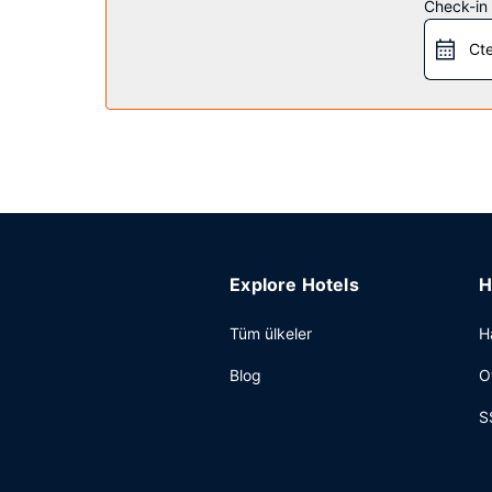
Check-in t
Restoran
Cte
Ücretsiz tam kahvaltı servisi hafta içi 05.30 ve 
Diğer güzellikler
Misafirler için 24 saat açık ofis, lobide ücretsiz
Bu otel misafirlerimize 1200 ayak kare alanda kon
Explore Hotels
H
Tüm ülkeler
H
Blog
O
S