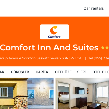
Car rentals
Otel Özellikleri
Otel bilgileri
Otel Koşulları
Comfort Inn And Suites
racup Avenue
Yorkton
Saskatchewan
S3N3W1
CA
Tel.
(855) 33
AR
GÖRÜŞLER
HARITA
OTEL ÖZELLIKLERI
OTEL BILG