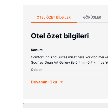
OTEL ÖZET BILGILERI
GÖRÜŞLER
Otel özet bilgileri
Konum
Comfort Inn And Suites misafirlere Yorkton merk
Godfrey Dean Art Gallery ile 0,4 mi (0,7 km) ve Y
Odalar
80 odada buzdolabı ve mikrodalga fırın mevcuttur.
Devamını Oku
vardır. Özel banyo, duş/küvet kombinasyonu, ücre
ücretsiz şehir içi telefon görüşmesi imkânlar ve k
Otelin güzelliği
Misafirlerimizin iyi vakit geçirebilmesi ve dinlen
(concierge) hizmetleri ve ortak alanda televizyo