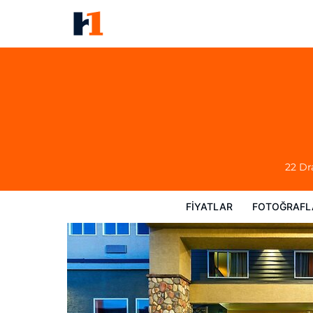
Comfort Inn And Suites
Fiyatlar
Fotoğraflar
Görüşler
Harita
22 D
FIYATLAR
FOTOĞRAFL