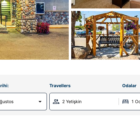
rihi:
Travellers
Odalar
Ağustos
2 Yetişkin
1 O