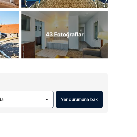
43 Fotoğraflar
da
Yer durumuna bak