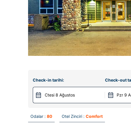
Check-in tarihi:
Check-out ta
Ctesi 8 Ağustos
Pzr 9 
Odalar :
80
Otel Zinciri :
Comfort