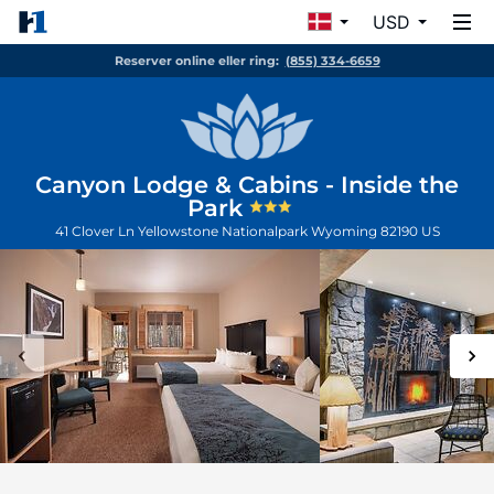
USD
Reserver online eller ring:
(855) 334-6659
Canyon Lodge & Cabins - Inside the
Park
41 Clover Ln
Yellowstone Nationalpark
Wyoming
82190
US