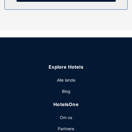
Gør brug af praktiske faciliteter, såsom
gavebutik/aviskiosk, pejs i lobbyen og hjælp med
udflugter/billetter.
Restaurant
Tilfredsstil din appetit i en af denne hyttes 2 restauranter.
Morgenmadsbuffet tilbydes mod gebyr dagligt fra kl.
06.30 til kl. 10.30.
Andre faciliteter
Gæsterne har blandt andet adgang til en døgnåben
Explore Hotels
reception, vaskeri og en elevator. Gratis selvstændig
parkering er til rådighed på stedet.
Alle lande
Blog
HotelsOne
Om os
Partnere