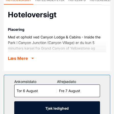
Hoteloversigt
Placering
Med et ophold ved Canyon Lodge & Cabins - Inside the
Park i Canyon Junction (Canyon Village) er du kun 5
minutters kørsel fra Grand Canyon of Yellowstone og
Canyon Visitor Education Center. Denne hytte ligger 3,1 km
Læs Mere
fra Lower Yellowstone Falls og 3,9 km fra Upper
Yellowstone Falls.
Værelser
Du vil helt sikkert føle dig hjemme i et af stedets 590
Ankomstdato
Afrejsedato
værelser. Badeværelserne har en kombination af
Tor 6 August
Fre 7 August
bruser/badekar og hårtørrer. Faciliteter inkluderer
skriveborde og kaffe-/temaskiner, og rengøring udføres
efter anmodning.
Tjek ledighed
Ejendomsfacilitet