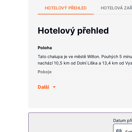
HOTELOVÝ PŘEHLED
HOTELOVÁ ZAŘ
Hotelový přehled
Poloha
Tato chalupa je ve městě Wilton. Pouhých 5 minu
nachází 10,5 km od Dolní Liška a 13,4 km od Vys
Pokoje
V této chatě s klimatizací a kuchyní se budete cí
Další
Vybavení nemovitosti
K nabídce hotelu patří bezdrátový internet zdar
Datum pří
Sob