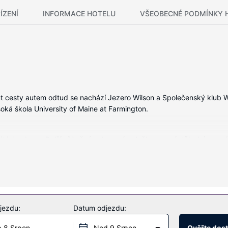
ÍZENÍ
INFORMACE HOTELU
VŠEOBECNÉ PODMÍNKY 
t cesty autem odtud se nachází Jezero Wilson a Společenský klub Wi
oká škola University of Maine at Farmington.
tit jako doma. Další užitečné vybavení a služby: psací stůl a kávovar/
ma a barbecue grily.
jezdu:
Datum odjezdu:
 8 Srpen
Ned 9 Srpen
Ověřte dos