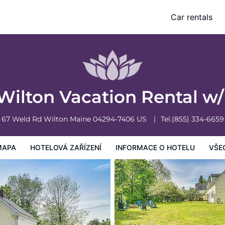
it
Car rentals
mace o hotelu
Všeobecné podmínky hotelu
ilton Vacation Rental w/ 
67 Weld Rd
Wilton
Maine
04294-7406
US
Tel.
(855) 334-6659
MAPA
HOTELOVÁ ZAŘÍZENÍ
INFORMACE O HOTELU
VŠE