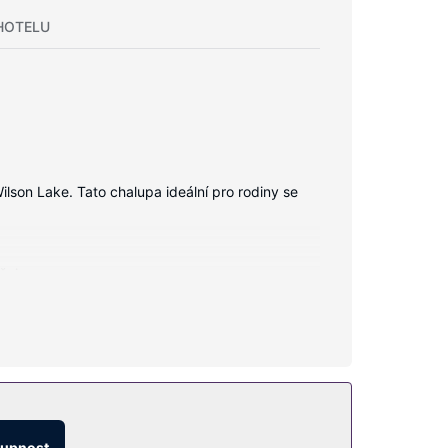
HOTELU
lson Lake. Tato chalupa ideální pro rodiny se
čajovar.
tupnost