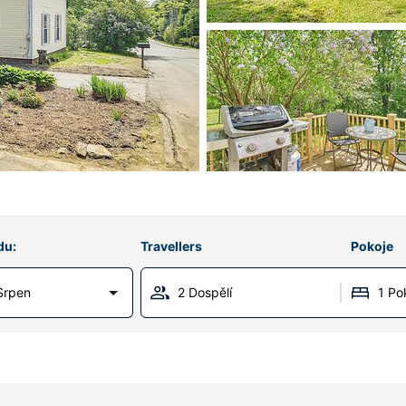
du:
Travellers
Pokoje
Srpen
2 Dospělí
1 Po