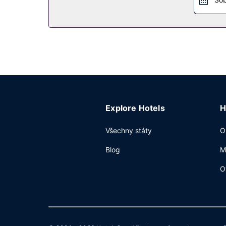
Explore Hotels
H
Všechny státy
O
Blog
M
O