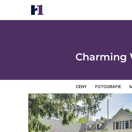
Charming Wilton Vacation Rental w/ Fire P
Ceny
Fotografie
Mapa
Hotelová zařízení
Infor
Charming W
CENY
FOTOGRAFIE