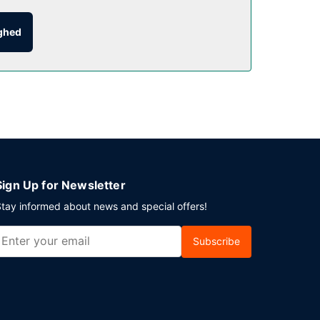
ighed
 kl. 06.00 til kl. 09.30.
elvstændig parkering er til rådighed på stedet.
Sign Up for Newsletter
tay informed about news and special offers!
Subscribe