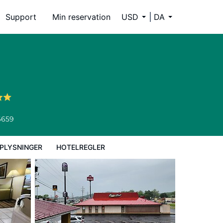
Support
Min reservation
USD
DA
6659
PLYSNINGER
HOTELREGLER