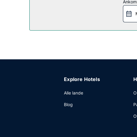
Ankom
Restaurant
Dette hotel tilbyder roomservice (i et begrænset 
Andre faciliteter
Gæsterne har blandt andet adgang til et forretni
Explore Hotels
H
Alle lande
O
Blog
P
O