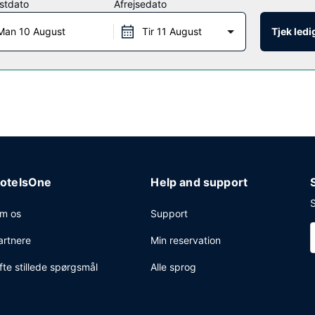
stdato
Afrejsedato
Man 10 August
Tir 11 August
Tjek led
antal timer) på værelset. Gratis morgenmadsbuffet serveres dagligt fra
ngscenter, gratis aviser i lobbyen og en døgnåben reception. Gratis s
otelsOne
Help and support
S
m os
Support
artnere
Min reservation
fte stillede spørgsmål
Alle sprog