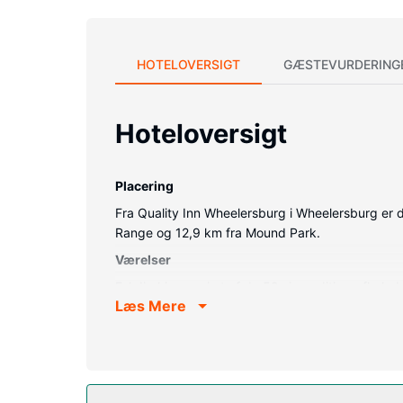
HOTELOVERSIGT
GÆSTEVURDERING
Hoteloversigt
Placering
Fra Quality Inn Wheelersburg i Wheelersburg er der
Range og 12,9 km fra Mound Park.
Værelser
Føl dig hjemme i et af de 52 aircondition-afkøle
Læs Mere
komme på nettet, og kabelkanaler sørger for under
skriveborde og gratis hverdagsaviser, og rengøri
Ejendomsfacilitet
Drag fordel af rekreative tilbud, såsom en indendør
desuden picnicområde, havegrill og festsal.