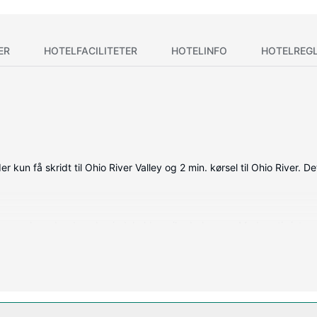
ER
HOTELFACILITETER
HOTELINFO
HOTELREG
 kun få skridt til Ohio River Valley og 2 min. kørsel til Ohio River. D
de værelser, der desuden indeholder mikrobølgeovn. Med gratis interne
holdningen. Værelset har et privat badeværelse med gratis toiletartik
ng udføres dagligt.
s pool, eller andre faciliteter, inklusive gratis trådløs internetadgang