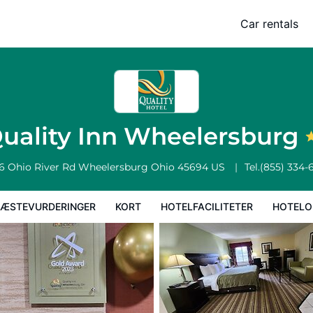
Car rentals
Kort
Hotelfaciliteter
Hoteloplysninger
Hotelregler
uality Inn Wheelersburg
6 Ohio River Rd
Wheelersburg
Ohio
45694
US
Tel.
(855) 334-
ÆSTEVURDERINGER
KORT
HOTELFACILITETER
HOTELO