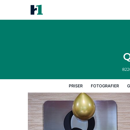
Quality Inn Wheelersburg
Priser
Fotografier
Gæstevurderinger
Q
822
PRISER
FOTOGRAFIER
G