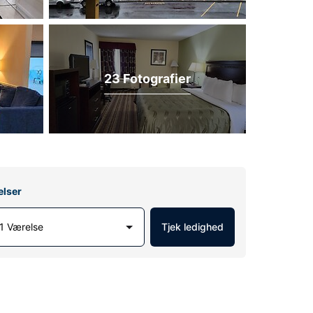
23 Fotografier
elser
1 Værelse
Tjek ledighed