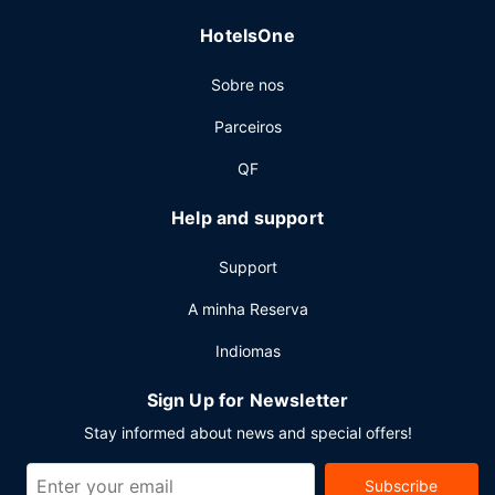
As principais comodidades incluem uma receção aberta
HotelsOne
24 horas, um cofre na receção e multibanco/serviços
bancários. Há estacionamento grátis no local.
Sobre nos
Parceiros
QF
Help and support
Support
A minha Reserva
Indiomas
Sign Up for Newsletter
Stay informed about news and special offers!
Subscribe