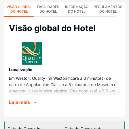
VISÃO GLOBAL
FACILIDADES
INFORMAÇÃO
REGULAMENTOS
DO HOTEL
DO HOTEL
DO HOTEL
DO HOTEL
Visão global do Hotel
Localização
Em Weston, Quality Inn Weston ficará a 3 minuto(s) de
carro de Appalachian Glass e a 5 minuto(s) de Museum of
American Glass in West Virginia. Este hotel está a 5,5 km
(3,4 mi) de Mountaineer Military Museum e a 6,2 km (3,8
Leia mais
mi) de Weston State Hospital.
Quartos
Sinta-se em casa num dos 70 quartos com ar
condicionado, um frigorífico e um micro-ondas. O acesso à
Data de Check-in:
Data de Check-out: