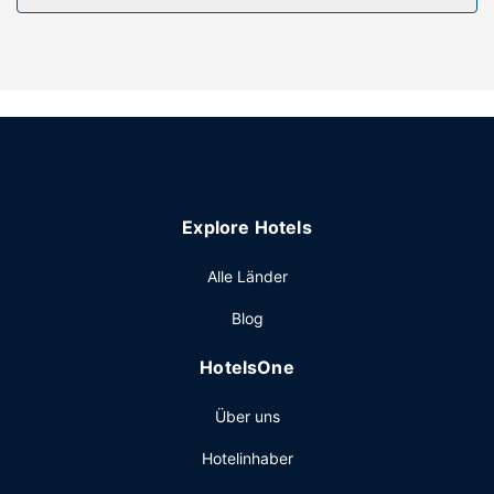
Ausstattung der Anlage
Du hast die Qual der Wahl zwischen: Außenpool, Whirlpool
und Fitnessmöglichkeiten. Kostenloses WLAN, ein
Picknickbereich und ein Bankettsaal stehen ebenfalls zur
Verfügung.
Restaurant
Winnapaug Inn serviert seinen Gästen köstliche Speisen im
Venice Restaurant. Deinen Durst kannst du an der
Explore Hotels
Bar/Lounge stillen. Ein inbegriffenes kontinentales
Frühstück wird täglich von 07:30 Uhr bis 10:00 Uhr
Alle Länder
angeboten.
Sonstige Einrichtungen
Blog
Zum Angebot gehören eine rund um die Uhr besetzte
HotelsOne
Rezeption, ein Aufzug und ein Verkaufsautomat. Vor Ort
gibt es Folgendes: Parken ohne Service (kostenlos).
Über uns
Hotelinhaber