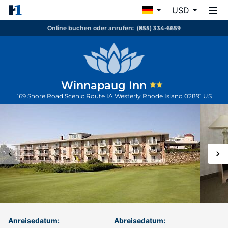
USD
Online buchen oder anrufen:
(855) 334-6659
Winnapaug Inn
169 Shore Road Scenic Route IA
Westerly
Rhode Island
02891
US
Anreisedatum:
Abreisedatum: