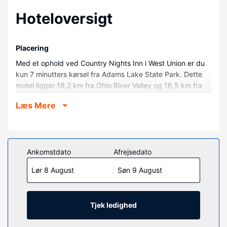
Hoteloversigt
Placering
Med et ophold ved Country Nights Inn i West Union er du
kun 7 minutters kørsel fra Adams Lake State Park. Dette
motel ligger 16,2 km fra Ohio River Valley og 16,5 km fra
Ohio River.
Læs Mere
Værelser
Føl dig hjemme i et af de 19 aircondition-afkølede
værelser, der indeholder køleskab og smart-tv. Med gratis
Wi-Fi kan du altid komme på nettet, og kabelkanaler
Ankomstdato
Afrejsedato
sørger for underholdningen. Badeværelserne har en
Lør 8 August
Søn 9 August
kombination af bruser/badekar og hårtørrer. Faciliteter
inkluderer skriveborde og mikrobølgeovne, og rengøring
udføres dagligt.
Tjek ledighed
Andre faciliteter
Gratis selvstændig parkering er til rådighed på stedet.