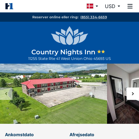
USD
Reserver online eller ring:
(855) 334-6659
Country Nights Inn
11255 State Rte 41
West Union
Ohio
45693
US
Ankomstdato
Afrejsedato