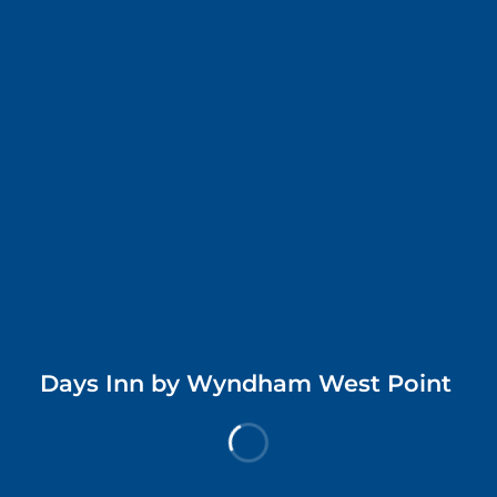
ホテル概要
館内設備
ホテル情報
ホテルポリシー
ホテル概要
地図
デイズ イン バイ ウィンダム ウエスト ポイントはウェスト
ポイントにあり、ハーフ・マイル・パークやウエストポイン
トシティパークまで車で 5 分かからずに行けます。 このホテ
ルは、ミシシッピ州立大学まで 28.2 km、ウェストポイント
もっと見る
Days Inn by Wyndham West Point
市庁舎まで 2.6 km の場所にあります。
部屋
全部で 37 室ある冷房完備の客室には電子レンジがありま
す。WiFi (無料)をお使いいただけるほか、ケーブルの番組を
チェックイン日:
チェックアウト日:
ご覧いただけます。シャワー付き浴槽付きのバスルームが備