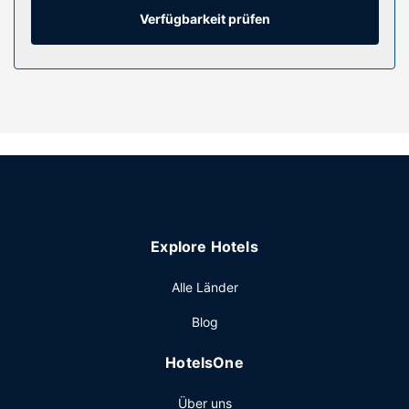
Verfügbarkeit prüfen
Ausstattung der Anlage
4 Außenpools sorgen für Entspannung; außerdem gehört
zu den Freizeiteinrichtungen Folgendes: Sauna und
Fitnessbereich (rund um die Uhr geöffnet). Kostenloses
WLAN, ein Concierge-Service und ein Souvenirladen/Kiosk
stehen ebenfalls zur Verfügung.
Restaurant
Genieße chinesische Küche im Yue, einem der 2
Restaurants dieses Hotels, oder nutz den Zimmerservice
(rund um die Uhr). Besuche die Bar/Lounge oder eine der 2
Explore Hotels
Poolbars und gönn dir ein erfrischendes Getränk. Ein
Frühstücksbuffet wird gegen Gebühr angeboten.
Alle Länder
Sonstige Einrichtungen
Blog
Zum Angebot gehören ein kostenloser Internetzugang per
Kabel, ein Businesscenter und ein Textilreinigungsservice.
HotelsOne
Vor Ort gibt es Folgendes: Parken ohne Service
(kostenlos).
Über uns