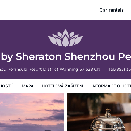
la
Car rentals
vá zařízení
Informace o hotelu
Všeobecné podmínky hotelu
s by Sheraton Shenzhou P
ou Peninsula Resort District
Wanning
571528
CN
Tel.
(855) 3
HOSTŮ
MAPA
HOTELOVÁ ZAŘÍZENÍ
INFORMACE O HOT