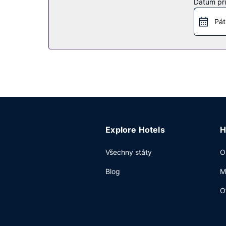
Datum pří
Restaurace
Pát
Když dostanete hlad, navštivte restauraci Shen
kuchyně. Chcete-li zůstat v pohodlí svého pokoj
bar/salonek nebo bar u bazénu. Za malý příplate
Další vybavení
Hostům jsou k dispozici pevné připojení k inter
můžete využít konferenční prostory o velikosti 
zdarma.
Explore Hotels
H
Všechny státy
O
Blog
M
O