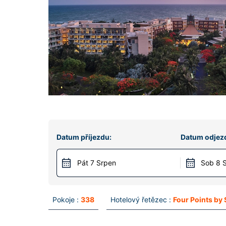
Datum příjezdu:
Datum odjez
Pát 7 Srpen
Sob 8 
Pokoje :
338
Hotelový řetězec :
Four Points by