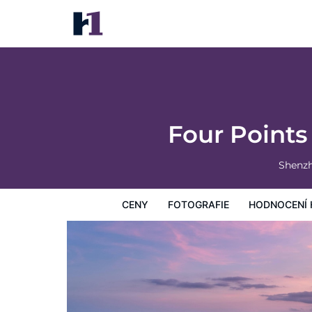
Four Points by Sheraton Shenzhou Peninsu
Ceny
Fotografie
Hodnocení hostů
Mapa
Hotelo
Four Point
Shenzh
CENY
FOTOGRAFIE
HODNOCENÍ 