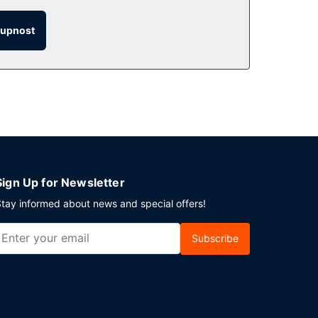
tupnost
tolovat pod širým nebem. Podává se zde čínská
e vychlazený drink, je vám k dispozici
obchodní nebo společenskou akci? V tomto hotelu
lu je hostům k dispozici samostatné parkování
Sign Up for Newsletter
tay informed about news and special offers!
Subscribe