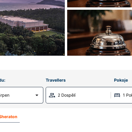
du:
Travellers
Pokoje
Srpen
2 Dospělí
1 Po
 Sheraton