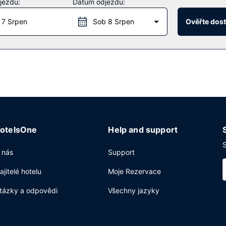
jezdu:
Datum odjezdu:
 7 Srpen
Sob 8 Srpen
Ověřte dos
zhou Bolong Li s výhledem na oceán, kde lze za příznivého počasí s
e, můžete využít 24hodinovou pokojovou službu. Máte-li chuť na dobř
k budete zváni na bufetovou snídani.
netu zdarma, business centrum a čistírna oděvů. Hodláte uspořádat 
2
1050 m
(mj. konferenční prostory a zasedací místnosti). Přímo v areá
otelsOne
Help and support
S
 nás
Support
ajitelé hotelu
Moje Rezervace
tázky a odpovědi
Všechny jazyky