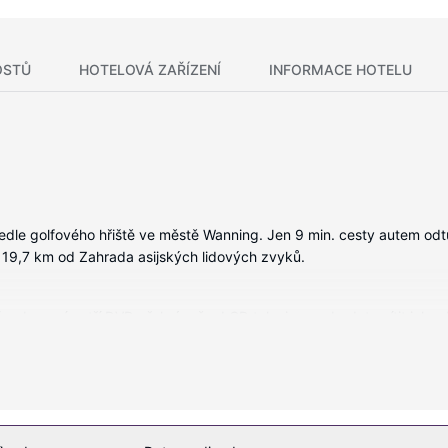
OSTŮ
HOTELOVÁ ZAŘÍZENÍ
INFORMACE HOTELU
dle golfového hřiště ve městě Wanning. Jen 9 min. cesty autem odtud
 19,7 km od Zahrada asijských lidových zvyků.
 vybavení patří DVD přehrávač a LCD televize, se budete cítit jako d
istí spojení se světem a televize, která nabízí kabelové kanály, do
letní potřeby a vysoušeč vlasů.
o tělo a péče o obličej. Můžete využít širokou nabídku rekreačních z
nto hotel dále nabízí: bezdrátový internet zdarma, rozšířené recepč