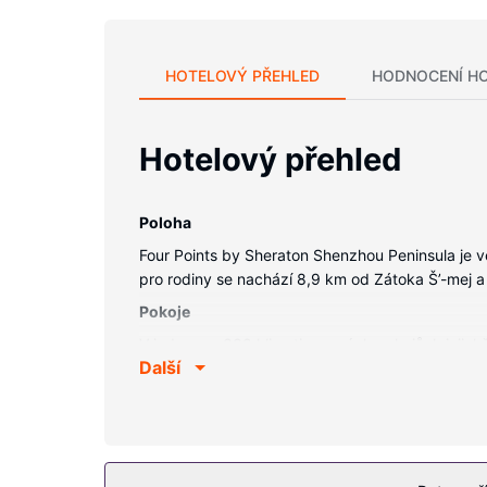
HOTELOVÝ PŘEHLED
HODNOCENÍ H
Hotelový přehled
Poloha
Four Points by Sheraton Shenzhou Peninsula je ve
pro rodiny se nachází 8,9 km od Zátoka Š’-mej a
Pokoje
V jednom z 338 klimatizovaných pokojů, k jejichž
Další
bezdrátové i pevné připojení k internetu vám zaj
jehož součástí jsou vana či sprcha, značkové toa
Vybavení nemovitosti
Wellness centrum nabízí následující služby: péče 
bazény, venkovní tenisový kurt a parní sauna. Te