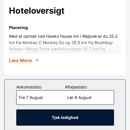
Hoteloversigt
Placering
Med et ophold ved Hawks House Inn i Walpole er du 25,2
km fra Monkey C Monkey Do og 28,9 km fra Boothbay
Railway Village. Dette gæstehus ligger 32,3 km fra
Boothbay Golfbane og 34 km fra Carousel Music Theater.
Læs Mere
Værelser
Føl dig hjemme i et af de 9 aircondition-afkølede værelser.
Gratis internetforbindelse via kabel og Wi-Fi er til rådighed.
Badeværelserne har bruser, gratis toiletartikler og
Ankomstdato
Afrejsedato
hårtørrer. Rengøring udføres efter anmodning, og
Fre 7 August
Lør 8 August
strygejern/strygebræt er til rådighed efter anmodning.
Ejendomsfacilitet
Fra en have på stedet kan du nyde den skønne udsigt, og
Tjek ledighed
du kan nyde godt af faciliteter, såsom gratis trådløs
internetadgang.