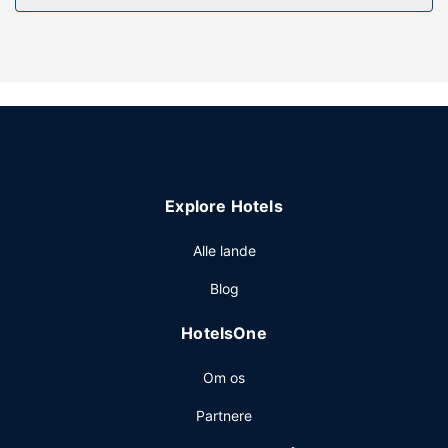
Andre faciliteter
Gæsterne har blandt andet adgang til gratis
internetforbindelse via kabel og bagageopbevaring. Gratis
selvstændig parkering er til rådighed på stedet.
Explore Hotels
Alle lande
Blog
HotelsOne
Om os
Partnere