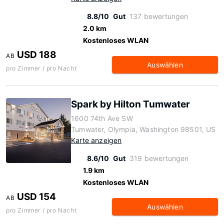
8.8/10
Gut
137 bewertungen
2.0 km
Kostenloses WLAN
USD 188
AB
Auswählen
pro Zimmer / pro Nacht
Spark by Hilton Tumwater
1600 74th Ave SW
Tumwater, Olympia, Washington 98501, US
Karte anzeigen
8.6/10
Gut
319 bewertungen
1.9 km
Kostenloses WLAN
USD 154
AB
Auswählen
pro Zimmer / pro Nacht