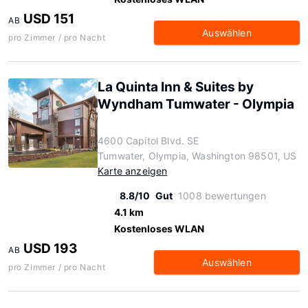
USD 151
AB
Auswählen
pro Zimmer / pro Nacht
La Quinta Inn & Suites by
Wyndham Tumwater - Olympia
4600 Capitol Blvd. SE
Tumwater, Olympia, Washington 98501, US
Karte anzeigen
8.8/10
Gut
1008 bewertungen
4.1 km
Kostenloses WLAN
USD 193
AB
Auswählen
pro Zimmer / pro Nacht