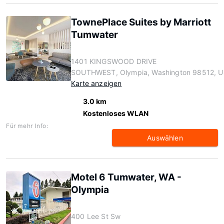
TownePlace Suites by Marriott
Tumwater
1401 KINGSWOOD DRIVE
SOUTHWEST, Olympia, Washington 98512, U
Karte anzeigen
3.0 km
Kostenloses WLAN
Für mehr Info:
Auswählen
Motel 6 Tumwater, WA -
Olympia
400 Lee St Sw