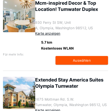
Mcm-inspired Decor & Top
Location! Tumwater Duplex
930 Ferry St SW, Unit
A, Olympia, Washington 98512, US
Karte anzeigen
5.7 km
Kostenloses WLAN
Für mehr Info:
Auswählen
Extended Stay America Suites
Olympia Tumwater
1675 Mottman Rd. S.W.
Tumwater, Olympia, Washington 98512, US
Karte anzeigen