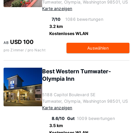
Tumwater, Olympia, Washington 98501, US
Karte anzeigen
7/10
1086 bewertungen
3.2 km
Kostenloses WLAN
USD 100
AB
Auswählen
pro Zimmer / pro Nacht
Best Western Tumwater-
Olympia Inn
5188 Capitol Boulevard SE
Tumwater, Olympia, Washington 98501, US
Karte anzeigen
8.6/10
Gut
1009 bewertungen
3.5 km
Kostenloses WLAN