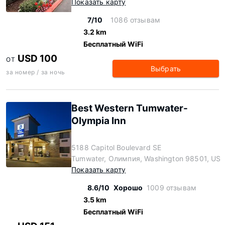
Показать карту
7/10
1086 отзывам
3.2 km
Бесплатный WiFi
USD 100
ОТ
Выбрать
за номер / за ночь
Best Western Tumwater-
Olympia Inn
5188 Capitol Boulevard SE
Tumwater, Олимпия, Washington 98501, US
Показать карту
8.6/10
Хорошо
1009 отзывам
3.5 km
Бесплатный WiFi