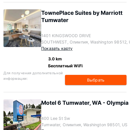
TownePlace Suites by Marriott
Tumwater
1401 KINGSWOOD DRIVE
SOUTHWEST, Олимпия, Washington 98512, 
Показать карту
3.0 km
Бесплатный WiFi
Для получения дополнительной
информации:
Выбрать
Motel 6 Tumwater, WA - Olympia
400 Lee St Sw
Tumwater, Олимпия, Washington 98501, US