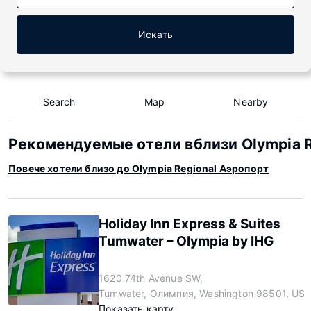
Искать
Search
Map
Nearby
Рекомендуемые отели вблизи Olympia R
Повече хотели близо до Olympia Regional Аэропорт
Holiday Inn Express & Suites
Tumwater – Olympia by IHG
1620 74th Avenue SW,
Tumwater, Олимпия, Washington 98501, US
Показать карту