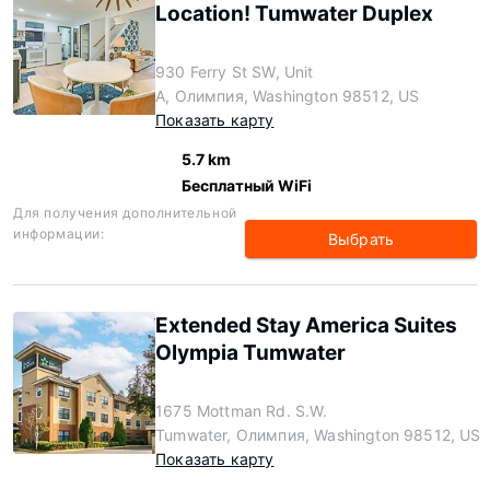
Location! Tumwater Duplex
930 Ferry St SW, Unit
A, Олимпия, Washington 98512, US
Показать карту
5.7 km
Бесплатный WiFi
Для получения дополнительной
информации:
Выбрать
Extended Stay America Suites
Olympia Tumwater
1675 Mottman Rd. S.W.
Tumwater, Олимпия, Washington 98512, US
Показать карту