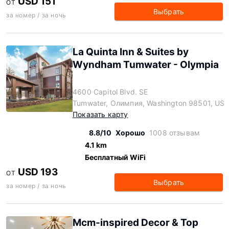
USD 151
ОТ
Выбрать
за номер / за ночь
La Quinta Inn & Suites by
Wyndham Tumwater - Olympia
4600 Capitol Blvd. SE
Tumwater, Олимпия, Washington 98501, US
Показать карту
8.8/10
Хорошо
1008 отзывам
4.1 km
Бесплатный WiFi
USD 193
ОТ
Выбрать
за номер / за ночь
Mcm-inspired Decor & Top