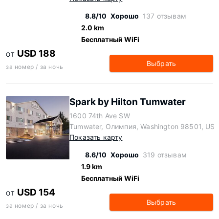
8.8/10
Хорошо
137 отзывам
2.0 km
Бесплатный WiFi
USD 188
ОТ
Выбрать
за номер / за ночь
Spark by Hilton Tumwater
1600 74th Ave SW
Tumwater, Олимпия, Washington 98501, US
Показать карту
8.6/10
Хорошо
319 отзывам
1.9 km
Бесплатный WiFi
USD 154
ОТ
Выбрать
за номер / за ночь