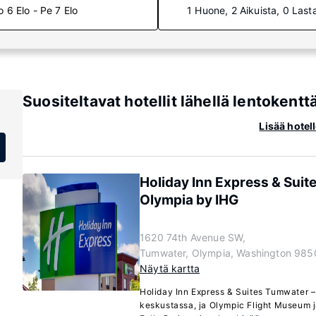
o 6 Elo - Pe 7 Elo
1 Huone, 2 Aikuista, 0 Last
Suositeltavat hotellit lähellä lentokent
Lisää hotel
Holiday Inn Express & Suit
Olympia by IHG
1620 74th Avenue SW,
Tumwater, Olympia, Washington 985
Näytä kartta
Holiday Inn Express & Suites Tumwater –
keskustassa, ja Olympic Flight Museum 