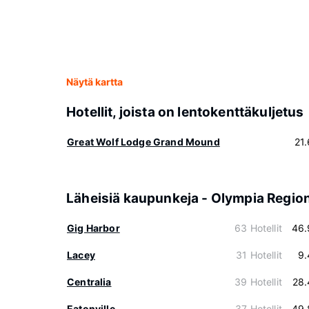
Näytä kartta
Hotellit, joista on lentokenttäkuljetus
Great Wolf Lodge Grand Mound
21
Läheisiä kaupunkeja - Olympia Regio
Gig Harbor
63 Hotellit
46.
Lacey
31 Hotellit
9.
Centralia
39 Hotellit
28.
Eatonville
37 Hotellit
49.