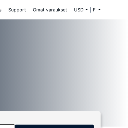
s
Support
Omat varaukset
USD
FI