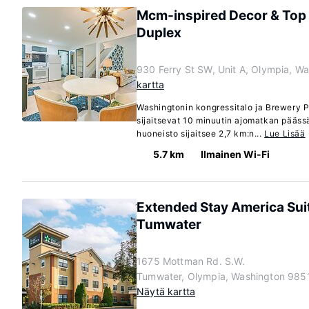
Mcm-inspired Decor & Top
Duplex
930 Ferry St SW, Unit A, Olympia, W
kartta
Washingtonin kongressitalo ja Brewery P
sijaitsevat 10 minuutin ajomatkan pääss
huoneisto sijaitsee 2,7 km:n...
Lue Lisää
5.7 km
Ilmainen Wi-Fi
Extended Stay America Sui
Tumwater
1675 Mottman Rd. S.W.
Tumwater, Olympia, Washington 985
Näytä kartta