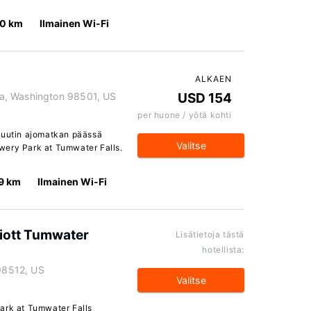
.0 km
Ilmainen Wi-Fi
ALKAEN
a, Washington 98501, US
USD 154
per huone / yötä kohti
nuutin ajomatkan päässä
Valitse
wery Park at Tumwater Falls.
.9 km
Ilmainen Wi-Fi
iott Tumwater
Lisätietoja tästä
hotellista:
98512, US
Valitse
ark at Tumwater Falls