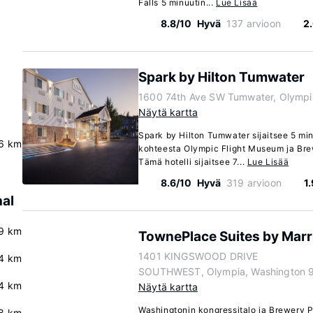
Falls 5 minuutin...
Lue Lisää
8.8/10
Hyvä
137 arvioon
2
Spark by Hilton Tumwater
1600 74th Ave SW Tumwater, Olympi
Näytä kartta
Spark by Hilton Tumwater sijaitsee 5 mi
.6 km
kohteesta Olympic Flight Museum ja Bre
Tämä hotelli sijaitsee 7...
Lue Lisää
8.6/10
Hyvä
319 arvioon
1
nal
9 km
TownePlace Suites by Marr
1401 KINGSWOOD DRIVE
4 km
SOUTHWEST, Olympia, Washington 
4 km
Näytä kartta
Washingtonin kongressitalo ja Brewery P
8 km