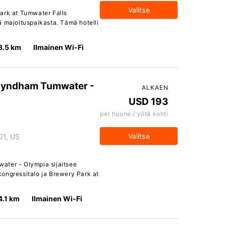
Valitse
ark at Tumwater Falls
ä majoituspaikasta. Tämä hotelli
3.5 km
Ilmainen Wi-Fi
 Wyndham Tumwater -
ALKAEN
USD 193
per huone / yötä kohti
Valitse
01, US
ater - Olympia sijaitsee
 kongressitalo ja Brewery Park at
4.1 km
Ilmainen Wi-Fi