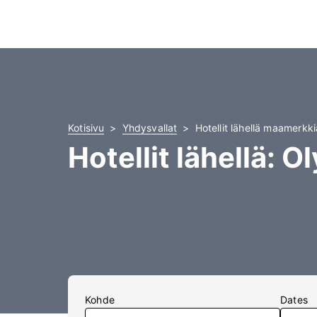
Kotisivu
Yhdysvallat
Hotellit lähellä maamerkk
Hotellit lähellä: 
Kohde
Dates