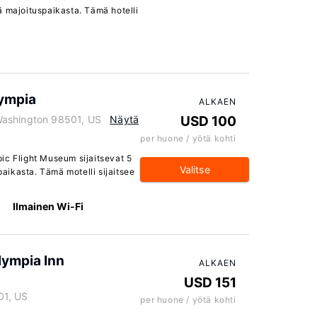
ä majoituspaikasta. Tämä hotelli
lympia
ALKAEN
Washington 98501, US
Näytä
USD 100
per huone / yötä kohti
ic Flight Museum sijaitsevat 5
Valitse
ikasta. Tämä motelli sijaitsee
Ilmainen Wi-Fi
ympia Inn
ALKAEN
USD 151
01, US
per huone / yötä kohti