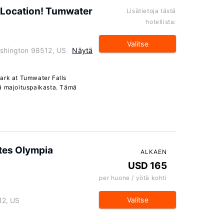
 Location! Tumwater
Lisätietoja tästä
hotellista:
Valitse
ashington 98512, US
Näytä
ark at Tumwater Falls
ä majoituspaikasta. Tämä
tes Olympia
ALKAEN
USD 165
per huone / yötä kohti
Valitse
12, US