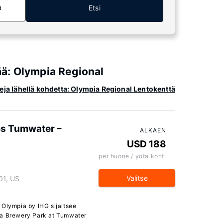
a
Etsi
tää: Olympia Regional
leja lähellä kohdetta: Olympia Regional Lentokenttä
es Tumwater –
ALKAEN
USD 188
per huone / yötä kohti
Valitse
01, US
 Olympia by IHG sijaitsee
ja Brewery Park at Tumwater