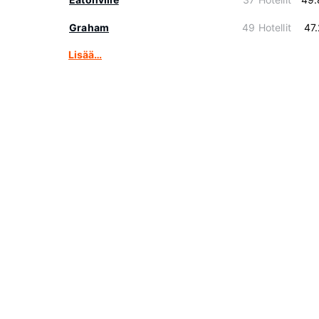
Graham
49 Hotellit
47
Lisää…