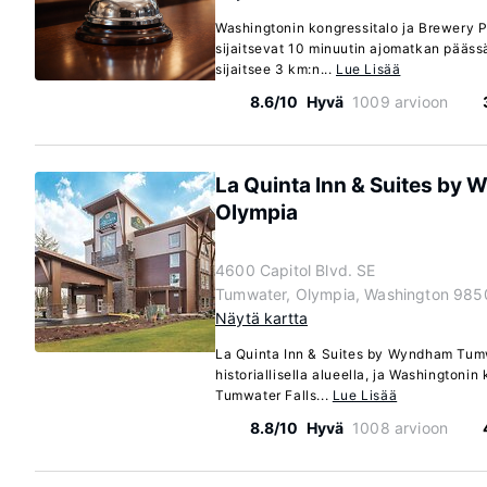
Washingtonin kongressitalo ja Brewery P
sijaitsevat 10 minuutin ajomatkan pääss
sijaitsee 3 km:n...
Lue Lisää
8.6/10
Hyvä
1009 arvioon
La Quinta Inn & Suites by
Olympia
4600 Capitol Blvd. SE
Tumwater, Olympia, Washington 985
Näytä kartta
La Quinta Inn & Suites by Wyndham Tumw
historiallisella alueella, ja Washingtonin
Tumwater Falls...
Lue Lisää
8.8/10
Hyvä
1008 arvioon