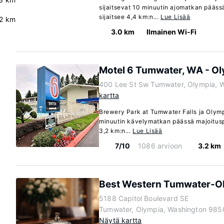
sijaitsevat 10 minuutin ajomatkan pääss
sijaitsee 4,4 km:n...
Lue Lisää
.2 km
3.0 km
Ilmainen Wi-Fi
Motel 6 Tumwater, WA - O
400 Lee St Sw Tumwater, Olympia, 
kartta
Brewery Park at Tumwater Falls ja Olymp
minuutin kävelymatkan päässä majoituspa
3,2 km:n...
Lue Lisää
7/10
1086 arvioon
3.2 km
Best Western Tumwater-Ol
5188 Capitol Boulevard SE
Tumwater, Olympia, Washington 985
Näytä kartta