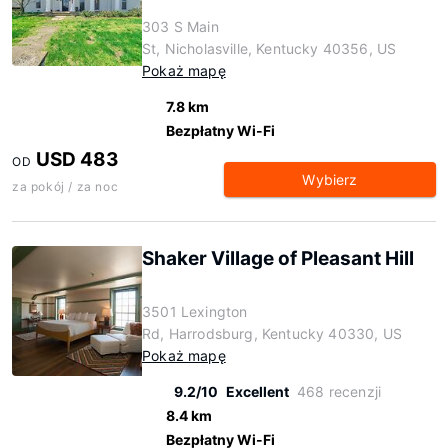
303 S Main
St, Nicholasville, Kentucky 40356, US
Pokaż mapę
7.8 km
Bezpłatny Wi-Fi
USD 483
OD
Wybierz
za pokój / za noc
Shaker Village of Pleasant Hill
3501 Lexington
Rd, Harrodsburg, Kentucky 40330, US
Pokaż mapę
9.2/10
Excellent
468 recenzji
8.4 km
Bezpłatny Wi-Fi