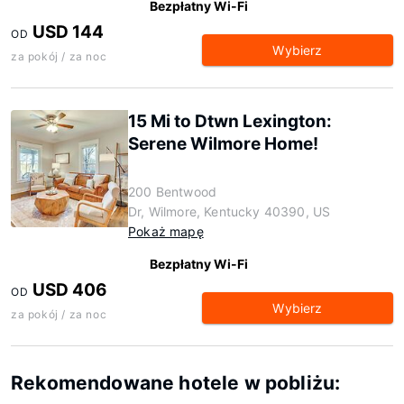
Bezpłatny Wi-Fi
USD 144
OD
Wybierz
za pokój / za noc
15 Mi to Dtwn Lexington:
Serene Wilmore Home!
200 Bentwood
Dr, Wilmore, Kentucky 40390, US
Pokaż mapę
Bezpłatny Wi-Fi
USD 406
OD
Wybierz
za pokój / za noc
Rekomendowane hotele w pobliżu: