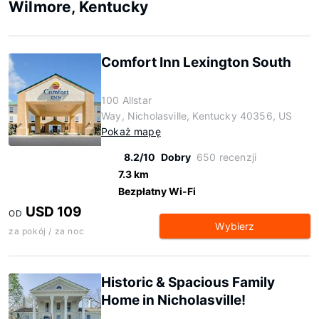
Wilmore, Kentucky
Comfort Inn Lexington South
100 Allstar
Way, Nicholasville, Kentucky 40356, US
Pokaż mapę
8.2/10
Dobry
650 recenzji
7.3 km
Bezpłatny Wi-Fi
USD 109
OD
Wybierz
za pokój / za noc
Historic & Spacious Family
Home in Nicholasville!