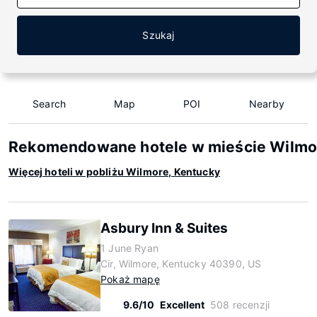
Szukaj
Search
Map
POI
Nearby
Rekomendowane hotele w mieście Wilmor
Więcej hoteli w pobliżu Wilmore, Kentucky
Asbury Inn & Suites
1 June Ryan
Cir, Wilmore, Kentucky 40390, US
Pokaż mapę
9.6/10
Excellent
508 recenzji