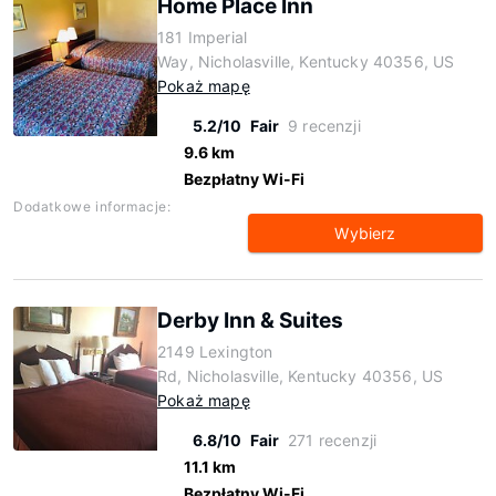
Home Place Inn
181 Imperial
Way, Nicholasville, Kentucky 40356, US
Pokaż mapę
5.2/10
Fair
9 recenzji
9.6 km
Bezpłatny Wi-Fi
Dodatkowe informacje:
Wybierz
Derby Inn & Suites
2149 Lexington
Rd, Nicholasville, Kentucky 40356, US
Pokaż mapę
6.8/10
Fair
271 recenzji
11.1 km
Bezpłatny Wi-Fi