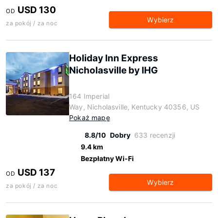
USD 130
OD
Wybierz
za pokój / za noc
Holiday Inn Express
Nicholasville by IHG
164 Imperial
Way, Nicholasville, Kentucky 40356, US
Pokaż mapę
8.8/10
Dobry
633 recenzji
9.4 km
Bezpłatny Wi-Fi
USD 137
OD
Wybierz
za pokój / za noc