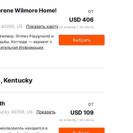
Serene Wilmore Home!
ОТ
USD 406
y 40390, US
Показать карту
за номер / за ночь
илмор. Grimes Playground и
Выбрать
одьбы. Коттедж — вариант с
нительная Информация
 Kentucky
th
ОТ
ntucky 40356, US
Показать
USD 109
за номер / за ночь
Николасвилль находится в
Выбрать