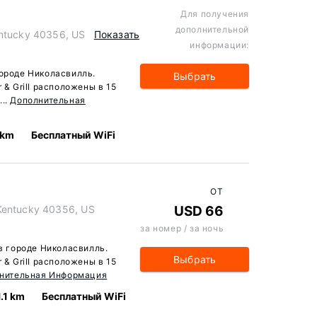
Для получения
дополнительной
entucky 40356, US
Показать
информации:
городе Николасвилль.
Выбрать
 & Grill расположены в 15
...
Дополнительная
 km
Бесплатный WiFi
ОТ
Kentucky 40356, US
USD 66
за номер / за ночь
 в городе Николасвилль.
Выбрать
 & Grill расположены в 15
нительная Информация
1.1 km
Бесплатный WiFi