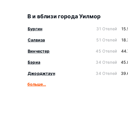
В и вблизи города Уилмор
Бургин
31 Отелей
15
Салвиза
51 Отелей
18
Винчестер
45 Отелей
44.
Бэриа
34 Отелей
45.
Джорджтаун
34 Отелей
39.
больше…