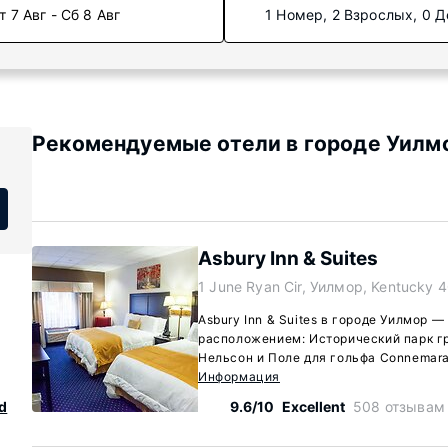
т 7 Авг - Сб 8 Авг
1 Номер, 2 Взрослых, 0 Д
Рекомендуемые отели в городе Уилмо
Asbury Inn & Suites
1 June Ryan Cir, Уилмор, Kentucky 
Asbury Inn & Suites в городе Уилмор 
расположением: Исторический парк г
Нельсон и Поле для гольфа Connemara
Информация
d
9.6/10
Excellent
508 отзывам