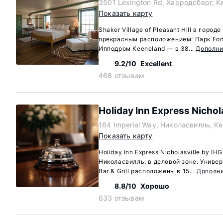
3501 Lexington Rd, Харродсберг, K
Показать карту
Shaker Village of Pleasant Hill в горо
прекрасным расположением: Парк Fort 
Ипподром Keeneland — в 38...
Дополни
9.2/10
Excellent
468 отзывам
Holiday Inn Express Nichola
164 Imperial Way, Николасвилль, K
Показать карту
Holiday Inn Express Nicholasville by IH
Николасвилль, в деловой зоне. Универ
Bar & Grill расположены в 15...
Дополн
8.8/10
Хорошо
633 отзывам