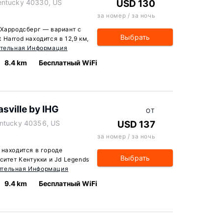
entucky 40330, US
USD 130
за номер / за ночь
де Харродсберг — вариант с
Выбрать
Harrod находится в 12,9 км,
тельная Информация
8.4 km
Бесплатный WiFi
sville by IHG
ОТ
entucky 40356, US
USD 137
за номер / за ночь
G находится в городе
Выбрать
ситет Кентукки и Jd Legends
ительная Информация
9.4 km
Бесплатный WiFi