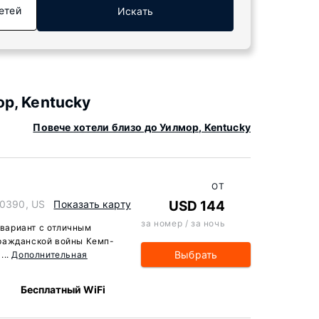
етей
Искать
р, Kentucky
Повече хотели близо до Уилмор, Kentucky
ОТ
40390, US
Показать карту
USD 144
за номер / за ночь
— вариант с отличным
ражданской войны Кемп-
Выбрать
...
Дополнительная
Бесплатный WiFi