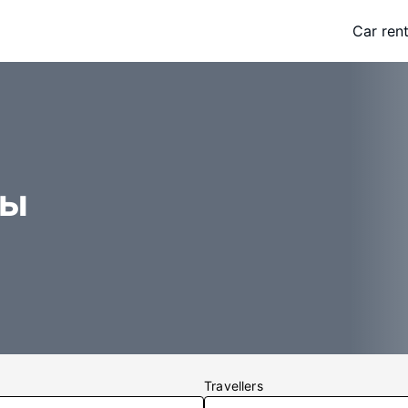
Car rent
цы
Travellers