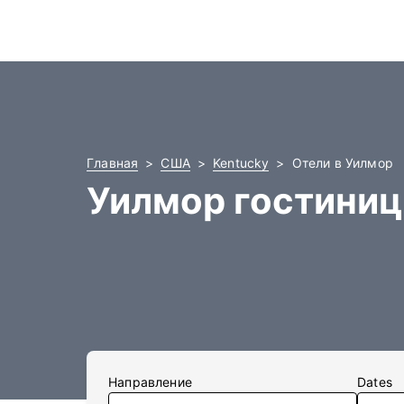
Главная
США
Kentucky
Отели в Уилмор
Уилмор гостини
Направление
Dates