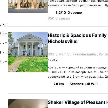
пригороде. Исторический парк гражд
Университет Асбери расположены...
Д
8.2/10
Хорошо
650 отзывам
.5 km
.3 km
Historic & Spacious Family
Nicholasville!
7 km
8 km
303 S Main St, Николасвилль, Kent
карту
6 km
Коттедж — хороший вариант в городе 
& Grill и CHI Saint Joseph Health - Sai
расположены в 5 минутах езды на...
Д
7.8 km
Бесплатный WiFi
Shaker Village of Pleasant H