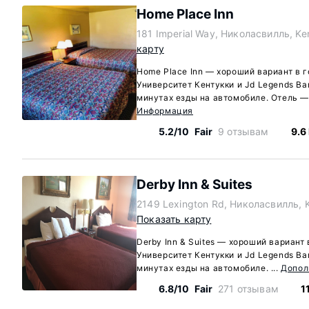
Home Place Inn
181 Imperial Way, Николасвилль, K
карту
Home Place Inn — хороший вариант в 
Университет Кентукки и Jd Legends Bar
минутах езды на автомобиле. Отель —
Информация
5.2/10
Fair
9 отзывам
9.6
Derby Inn & Suites
2149 Lexington Rd, Николасвилль, 
Показать карту
Derby Inn & Suites — хороший вариант
Университет Кентукки и Jd Legends Bar
минутах езды на автомобиле. ...
Допол
6.8/10
Fair
271 отзывам
1