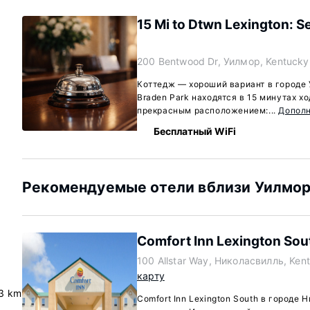
15 Mi to Dtwn Lexington: 
200 Bentwood Dr, Уилмор, Kentuck
Коттедж — хороший вариант в городе У
Braden Park находятся в 15 минутах х
прекрасным расположением:...
Допол
Бесплатный WiFi
Рекомендуемые отели вблизи Уилмор,
Comfort Inn Lexington Sou
100 Allstar Way, Николасвилль, Ke
карту
3 km
Comfort Inn Lexington South в городе 