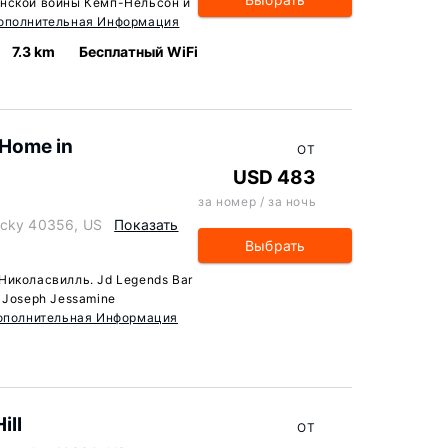
анской войны Кемп-Нельсон и
ополнительная Информация
7.3 km
Бесплатный WiFi
 Home in
ОТ
USD 483
за номер / за ночь
ucky 40356, US
Показать
Выбрать
Николасвилль. Jd Legends Bar
nt Joseph Jessamine
ополнительная Информация
ill
ОТ