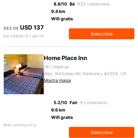
8.8/10
Bé
633 comentaris
9.4 km
Wifi gratis
USD 137
DES DE
Selecciona
per habitació / per nit
Home Place Inn
181 Imperial
Way, Nicholasville, Kentucky 40356, US
Mostra mapa
5.2/10
Fair
9 comentaris
9.6 km
Wifi gratis
Més informació a:
Selecciona