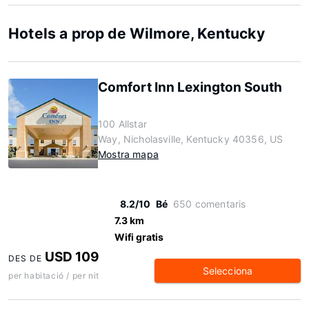
Hotels a prop de Wilmore, Kentucky
Comfort Inn Lexington South
100 Allstar
Way, Nicholasville, Kentucky 40356, US
Mostra mapa
8.2/10
Bé
650 comentaris
7.3 km
Wifi gratis
USD 109
DES DE
Selecciona
per habitació / per nit