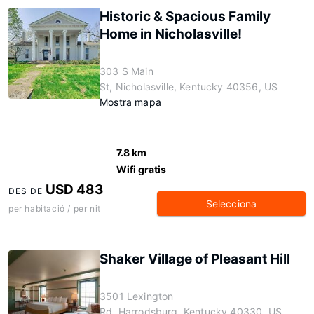
Historic & Spacious Family
Home in Nicholasville!
303 S Main
St, Nicholasville, Kentucky 40356, US
Mostra mapa
7.8 km
Wifi gratis
USD 483
DES DE
Selecciona
per habitació / per nit
Shaker Village of Pleasant Hill
3501 Lexington
Rd, Harrodsburg, Kentucky 40330, US