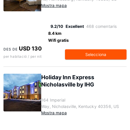
Mostra mapa
9.2/10
Excellent
468 comentaris
8.4 km
Wifi gratis
USD 130
DES DE
Selecciona
per habitació / per nit
Holiday Inn Express
Nicholasville by IHG
164 Imperial
Way, Nicholasville, Kentucky 40356, US
Mostra mapa