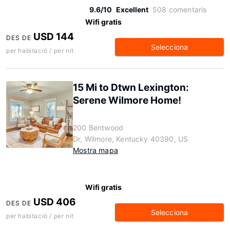
9.6/10
Excellent
508 comentaris
Wifi gratis
USD 144
DES DE
Selecciona
per habitació / per nit
15 Mi to Dtwn Lexington:
Serene Wilmore Home!
200 Bentwood
Dr, Wilmore, Kentucky 40390, US
Mostra mapa
Wifi gratis
USD 406
DES DE
Selecciona
per habitació / per nit