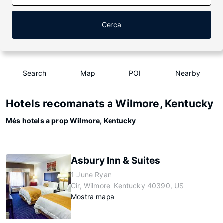
Cerca
Search
Map
POI
Nearby
Hotels recomanats a Wilmore, Kentucky
Més hotels a prop Wilmore, Kentucky
Asbury Inn & Suites
1 June Ryan
Cir, Wilmore, Kentucky 40390, US
Mostra mapa