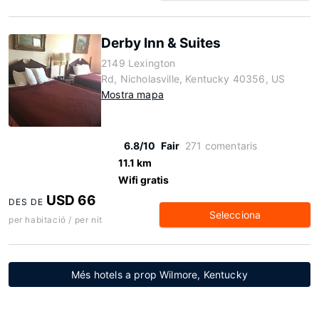
Derby Inn & Suites
2149 Lexington
Rd, Nicholasville, Kentucky 40356, US
Mostra mapa
6.8/10
Fair
271 comentaris
11.1 km
Wifi gratis
USD 66
DES DE
Selecciona
per habitació / per nit
Més hotels a prop Wilmore, Kentucky