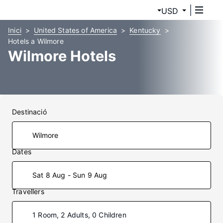
USD
Inici
United States of America
Kentucky
Hotels a Wilmore
Wilmore Hotels
Destinació
Dates
Sat 8 Aug - Sun 9 Aug
Travellers
1 Room, 2 Adults, 0 Children