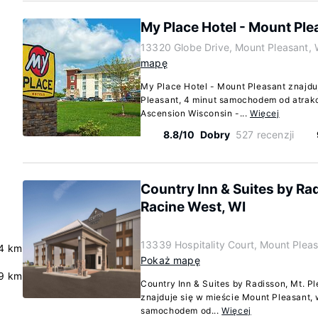
My Place Hotel - Mount Ple
13320 Globe Drive, Mount Pleasant,
mapę
My Place Hotel - Mount Pleasant znajdu
Pleasant, 4 minut samochodem od atrakc
Ascension Wisconsin -...
Więcej
8.8/10
Dobry
527 recenzji
Country Inn & Suites by Ra
Racine West, WI
13339 Hospitality Court, Mount Plea
.4 km
Pokaż mapę
9 km
Country Inn & Suites by Radisson, Mt. P
znajduje się w mieście Mount Pleasant, 
samochodem od...
Więcej