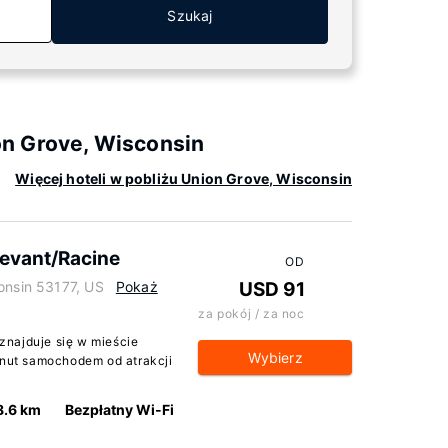
Szukaj
n Grove, Wisconsin
Więcej hoteli w pobliżu Union Grove, Wisconsin
evant/Racine
OD
onsin 53177, US
Pokaż
USD 91
za pokój / za noc
znajduje się w mieście
Wybierz
inut samochodem od atrakcji
8.6 km
Bezpłatny Wi-Fi