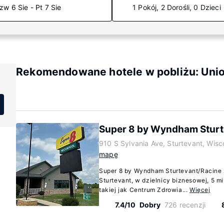
zw 6 Sie - Pt 7 Sie
1 Pokój, 2 Dorośli, 0 Dzieci
Rekomendowane hotele w pobliżu: Unio
Super 8 by Wyndham Sturt
910 S Sylvania Ave, Sturtevant, Wisc
mapę
Super 8 by Wyndham Sturtevant/Racine 
Sturtevant, w dzielnicy biznesowej, 5 m
takiej jak Centrum Zdrowia...
Więcej
7.4/10
Dobry
726 recenzji