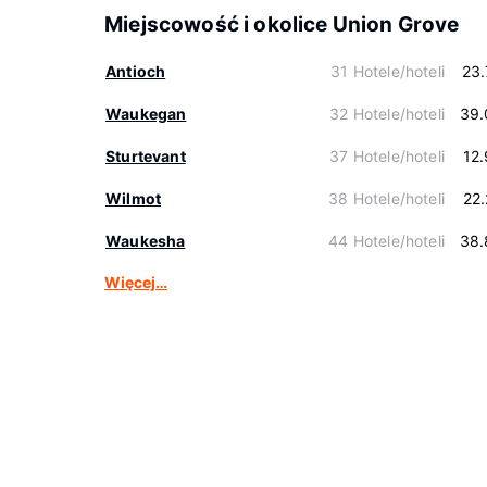
Miejscowość i okolice Union Grove
Antioch
31 Hotele/hoteli
23
Waukegan
32 Hotele/hoteli
39.
Sturtevant
37 Hotele/hoteli
12
Wilmot
38 Hotele/hoteli
22
Waukesha
44 Hotele/hoteli
38.
Więcej…