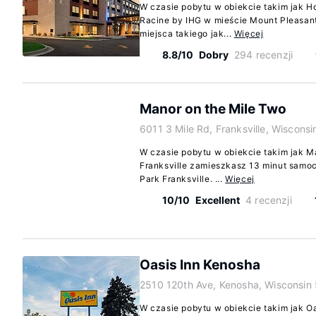
W czasie pobytu w obiekcie takim jak Ho
Racine by IHG w mieście Mount Pleasant
miejsca takiego jak...
Więcej
8.8/10
Dobry
294 recenzji
Manor on the Mile Two
6011 3 Mile Rd, Franksville, Wiscons
W czasie pobytu w obiekcie takim jak M
Franksville zamieszkasz 13 minut samoch
Park Franksville. ...
Więcej
10/10
Excellent
4 recenzji
Oasis Inn Kenosha
2510 120th Ave, Kenosha, Wisconsin
W czasie pobytu w obiekcie takim jak O