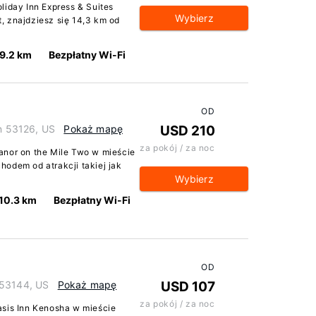
liday Inn Express & Suites
Wybierz
, znajdziesz się 14,3 km od
9.2 km
Bezpłatny Wi-Fi
OD
in 53126, US
Pokaż mapę
USD 210
za pokój / za noc
anor on the Mile Two w mieście
odem od atrakcji takiej jak
Wybierz
10.3 km
Bezpłatny Wi-Fi
OD
 53144, US
Pokaż mapę
USD 107
za pokój / za noc
asis Inn Kenosha w mieście