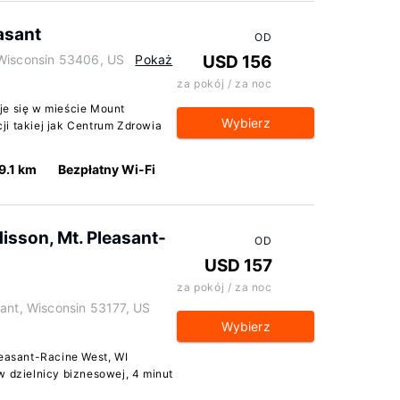
asant
OD
 Wisconsin 53406, US
Pokaż
USD 156
za pokój / za noc
je się w mieście Mount
Wybierz
ji takiej jak Centrum Zdrowia
9.1 km
Bezpłatny Wi-Fi
disson, Mt. Pleasant-
OD
USD 157
za pokój / za noc
sant, Wisconsin 53177, US
Wybierz
leasant-Racine West, WI
w dzielnicy biznesowej, 4 minut