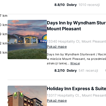
8.8/10
Dobry
1010 recenzji
.7 km
Days Inn by Wyndham Sturt
0 km
Mount Pleasant
.9 km
13340 Hospitality Ct, Mount Pleasan
.2 km
Pokaż mapę
8 km
Days Inn by Wyndham Sturtevant / Racin
w mieście Mount Pleasant, na przedmie
atrakcji takiej...
Więcej
8.2/10
Dobry
541 recenzji
Holiday Inn Express & Suit
13317 Hospitality Ct., Mount Pleasan
Pokaż mapę