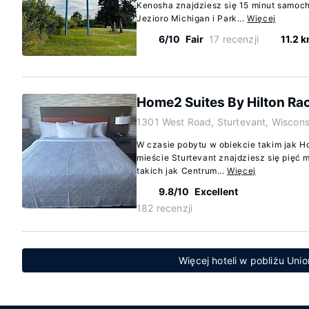
Kenosha znajdziesz się 15 minut samoch
Jezioro Michigan i Park...
Więcej
6/10
Fair
17 recenzji
11.2 
Home2 Suites By Hilton Ra
1301 West Road, Sturtevant, Wiscons
W czasie pobytu w obiekcie takim jak H
mieście Sturtevant znajdziesz się pięć 
takich jak Centrum...
Więcej
9.8/10
Excellent
182 recenzji
Więcej hoteli w pobliżu Uni