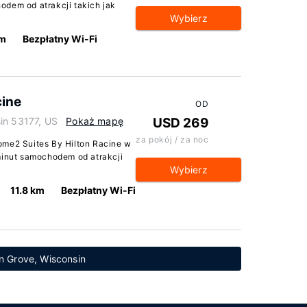
odem od atrakcji takich jak
Wybierz
km
Bezpłatny Wi-Fi
cine
OD
in 53177, US
Pokaż mapę
USD 269
za pokój / za noc
ome2 Suites By Hilton Racine w
minut samochodem od atrakcji
Wybierz
11.8 km
Bezpłatny Wi-Fi
on Grove, Wisconsin