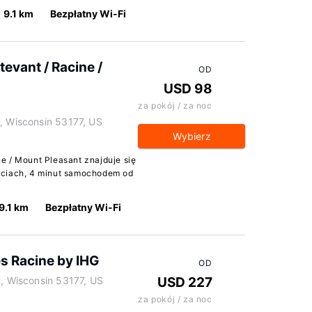
9.1 km
Bezpłatny Wi-Fi
evant / Racine /
OD
USD 98
za pokój / za noc
t, Wisconsin 53177, US
Wybierz
e / Mount Pleasant znajduje się
ściach, 4 minut samochodem od
9.1 km
Bezpłatny Wi-Fi
es Racine by IHG
OD
t, Wisconsin 53177, US
USD 227
za pokój / za noc