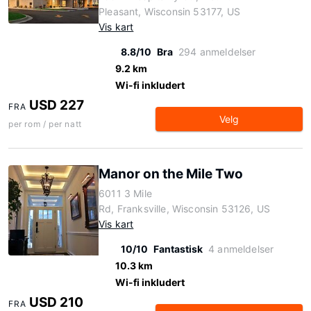
Pleasant, Wisconsin 53177, US
Vis kart
8.8/10
Bra
294 anmeldelser
9.2 km
Wi-fi inkludert
USD 227
FRA
Velg
per rom / per natt
Manor on the Mile Two
6011 3 Mile
Rd, Franksville, Wisconsin 53126, US
Vis kart
10/10
Fantastisk
4 anmeldelser
10.3 km
Wi-fi inkludert
USD 210
FRA