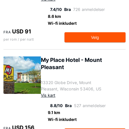
7.4/10
Bra
726 anmeldelser
8.6 km
Wi-fi inkludert
USD 91
FRA
Velg
per rom / per natt
My Place Hotel - Mount
Pleasant
13320 Globe Drive, Mount
Pleasant, Wisconsin 53406, US
Vis kart
8.8/10
Bra
527 anmeldelser
9.1 km
Wi-fi inkludert
USD 156
FRA