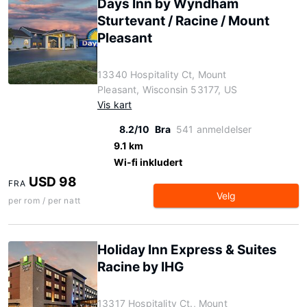
Days Inn by Wyndham
Sturtevant / Racine / Mount
Pleasant
13340 Hospitality Ct, Mount
Pleasant, Wisconsin 53177, US
Vis kart
8.2/10
Bra
541 anmeldelser
9.1 km
Wi-fi inkludert
USD 98
FRA
Velg
per rom / per natt
Holiday Inn Express & Suites
Racine by IHG
13317 Hospitality Ct., Mount