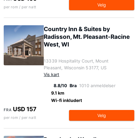
Velg
per rom / per natt
Country Inn & Suites by
Radisson, Mt. Pleasant-Racine
West, WI
13339 Hospitality Court, Mount
Pleasant, Wisconsin 53177, US
Vis kart
8.8/10
Bra
1010 anmeldelser
9.1 km
Wi-fi inkludert
USD 157
FRA
Velg
per rom / per natt