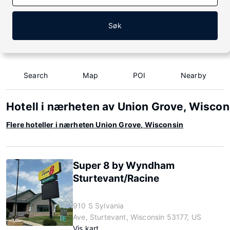
Søk
Search
Map
POI
Nearby
Hotell i nærheten av Union Grove, Wiscon
Flere hoteller i nærheten Union Grove, Wisconsin
Super 8 by Wyndham
Sturtevant/Racine
910 S Sylvania
Ave, Sturtevant, Wisconsin 53177, US
Vis kart