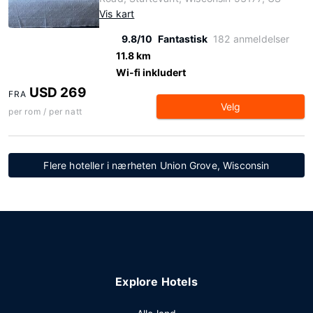
Vis kart
9.8/10
Fantastisk
182 anmeldelser
11.8 km
Wi-fi inkludert
USD 269
FRA
Velg
per rom / per natt
Flere hoteller i nærheten Union Grove, Wisconsin
Explore Hotels