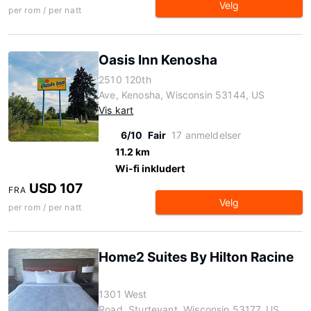
Velg
per rom / per natt
Oasis Inn Kenosha
2510 120th
Ave, Kenosha, Wisconsin 53144, US
Vis kart
6/10
Fair
17 anmeldelser
11.2 km
Wi-fi inkludert
USD 107
FRA
Velg
per rom / per natt
Home2 Suites By Hilton Racine
1301 West
Road, Sturtevant, Wisconsin 53177, US