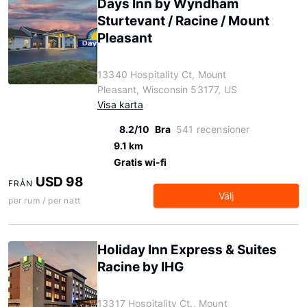
Days Inn by Wyndham
Sturtevant / Racine / Mount
Pleasant
13340 Hospitality Ct, Mount
Pleasant, Wisconsin 53177, US
Visa karta
8.2/10
Bra
541 recensioner
9.1 km
Gratis wi-fi
USD 98
FRÅN
Välj
per rum / per natt
Holiday Inn Express & Suites
Racine by IHG
13317 Hospitality Ct., Mount