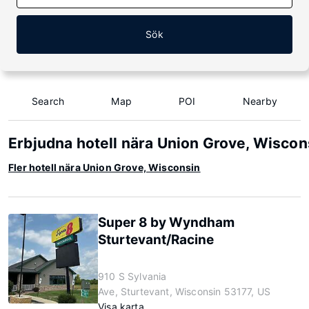
Sök
Search
Map
POI
Nearby
Erbjudna hotell nära Union Grove, Wiscon
Fler hotell nära Union Grove, Wisconsin
Super 8 by Wyndham
Sturtevant/Racine
910 S Sylvania
Ave, Sturtevant, Wisconsin 53177, US
Visa karta