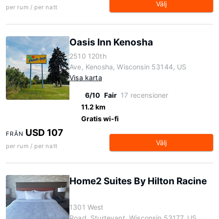
Välj
per rum / per natt
Oasis Inn Kenosha
2510 120th
Ave, Kenosha, Wisconsin 53144, US
Visa karta
6/10
Fair
17 recensioner
11.2 km
Gratis wi-fi
USD 107
FRÅN
Välj
per rum / per natt
Home2 Suites By Hilton Racine
1301 West
Road, Sturtevant, Wisconsin 53177, US