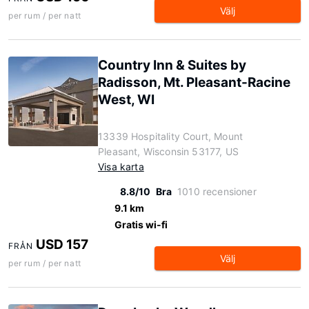
Välj
per rum / per natt
Country Inn & Suites by
Radisson, Mt. Pleasant-Racine
West, WI
13339 Hospitality Court, Mount
Pleasant, Wisconsin 53177, US
Visa karta
8.8/10
Bra
1010 recensioner
9.1 km
Gratis wi-fi
USD 157
FRÅN
Välj
per rum / per natt