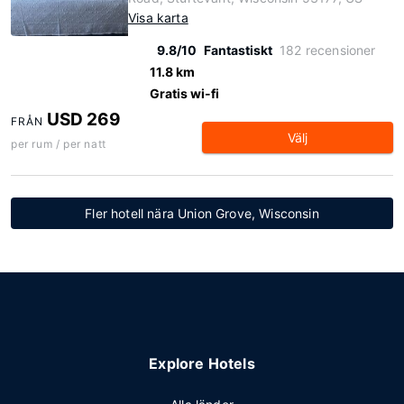
Visa karta
9.8/10
Fantastiskt
182 recensioner
11.8 km
Gratis wi-fi
USD 269
FRÅN
Välj
per rum / per natt
Fler hotell nära Union Grove, Wisconsin
Explore Hotels