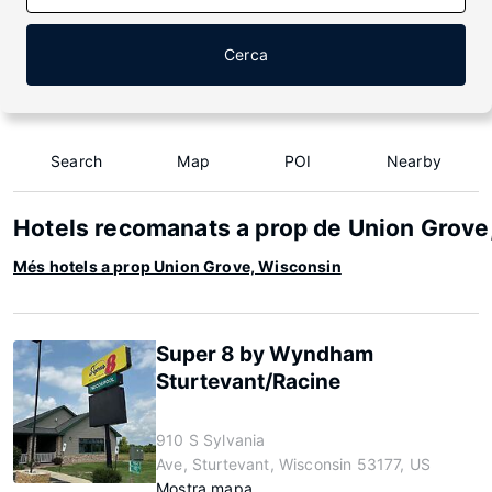
Cerca
Search
Map
POI
Nearby
Hotels recomanats a prop de Union Grove
Més hotels a prop Union Grove, Wisconsin
Super 8 by Wyndham
Sturtevant/Racine
910 S Sylvania
Ave, Sturtevant, Wisconsin 53177, US
Mostra mapa