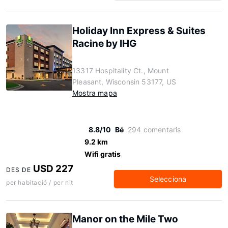
Holiday Inn Express & Suites
Racine by IHG
13317 Hospitality Ct., Mount
Pleasant, Wisconsin 53177, US
Mostra mapa
8.8/10
Bé
294 comentaris
9.2 km
Wifi gratis
USD 227
DES DE
Selecciona
per habitació / per nit
Manor on the Mile Two