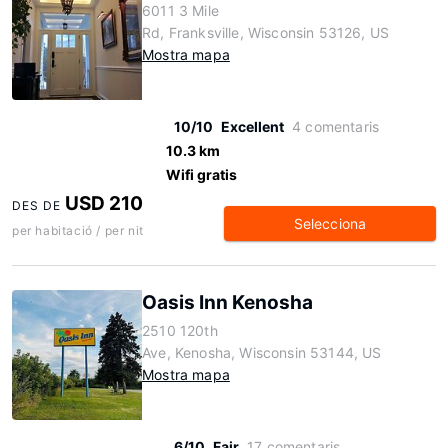
6011 3 Mile
Rd, Franksville, Wisconsin 53126, US
Mostra mapa
10/10
Excellent
4 comentaris
10.3 km
Wifi gratis
USD 210
DES DE
Selecciona
per habitació / per nit
Oasis Inn Kenosha
2510 120th
Ave, Kenosha, Wisconsin 53144, US
Mostra mapa
6/10
Fair
17 comentaris