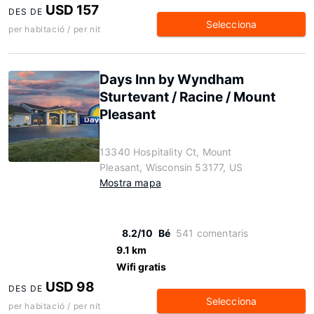
USD 157
DES DE
Selecciona
per habitació / per nit
Days Inn by Wyndham
Sturtevant / Racine / Mount
Pleasant
13340 Hospitality Ct, Mount
Pleasant, Wisconsin 53177, US
Mostra mapa
8.2/10
Bé
541 comentaris
9.1 km
Wifi gratis
USD 98
DES DE
Selecciona
per habitació / per nit