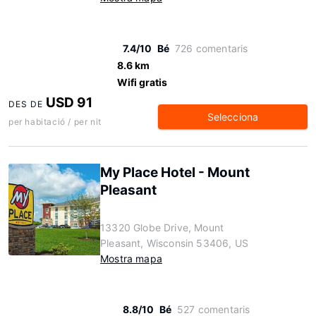
7.4/10
Bé
726 comentaris
8.6 km
Wifi gratis
USD 91
DES DE
Selecciona
per habitació / per nit
My Place Hotel - Mount
Pleasant
13320 Globe Drive, Mount
Pleasant, Wisconsin 53406, US
Mostra mapa
8.8/10
Bé
527 comentaris