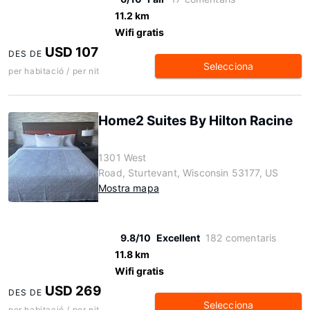
11.2 km
Wifi gratis
USD 107
DES DE
Selecciona
per habitació / per nit
Home2 Suites By Hilton Racine
1301 West
Road, Sturtevant, Wisconsin 53177, US
Mostra mapa
9.8/10
Excellent
182 comentaris
11.8 km
Wifi gratis
USD 269
DES DE
Selecciona
per habitació / per nit