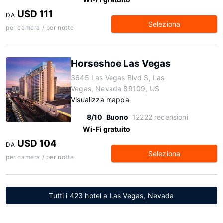
USD 111
DA
Seleziona
per camera / per notte
Horseshoe Las Vegas
3645 Las Vegas Blvd S, Las
Vegas, Nevada 89109, US
Visualizza mappa
8/10
Buono
12222 recensioni
Wi-Fi gratuito
USD 104
DA
Seleziona
per camera / per notte
Tutti i 423 hotel a Las Vegas, Nevada