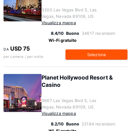
3300 Las Vegas Blvd S, Las
Vegas, Nevada 89109, US
Visualizza mappa
8.4/10
Buono
34617 recensioni
Wi-Fi gratuito
USD 75
DA
Seleziona
per camera / per notte
Planet Hollywood Resort &
Casino
3667 Las Vegas Blvd S, Las
Vegas, Nevada 89109, US
Visualizza mappa
8.2/10
Buono
23184 recensioni
Wi-Fi gratuito