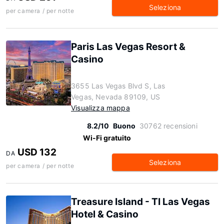
Seleziona
per camera / per notte
Paris Las Vegas Resort &
Casino
3655 Las Vegas Blvd S, Las
Vegas, Nevada 89109, US
Visualizza mappa
8.2/10
Buono
30762 recensioni
Wi-Fi gratuito
USD 132
DA
Seleziona
per camera / per notte
Treasure Island - TI Las Vegas
Hotel & Casino