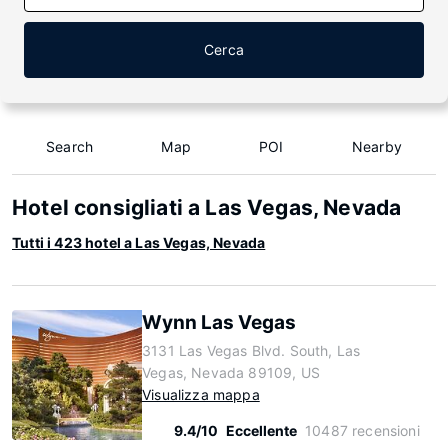
Cerca
Search
Map
POI
Nearby
Hotel consigliati a Las Vegas, Nevada
Tutti i 423 hotel a Las Vegas, Nevada
Wynn Las Vegas
3131 Las Vegas Blvd. South, Las
Vegas, Nevada 89109, US
Visualizza mappa
9.4/10
Eccellente
10487 recensioni