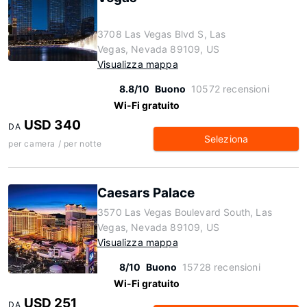
3708 Las Vegas Blvd S, Las
Vegas, Nevada 89109, US
Visualizza mappa
8.8/10
Buono
10572 recensioni
Wi-Fi gratuito
USD 340
DA
Seleziona
per camera / per notte
Caesars Palace
3570 Las Vegas Boulevard South, Las
Vegas, Nevada 89109, US
Visualizza mappa
8/10
Buono
15728 recensioni
Wi-Fi gratuito
USD 251
DA