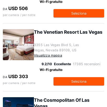
Wi-Fi gratuito
USD 506
DA
Seleziona
per camera / per notte
The Venetian Resort Las Vegas
3355 Las Vegas Blvd S, Las
Vegas, Nevada 89109, US
Visualizza mappa
9.2/10
Eccellente
17385 recensioni
Wi-Fi gratuito
USD 303
DA
Seleziona
per camera / per notte
The Cosmopolitan Of Las
Vegas