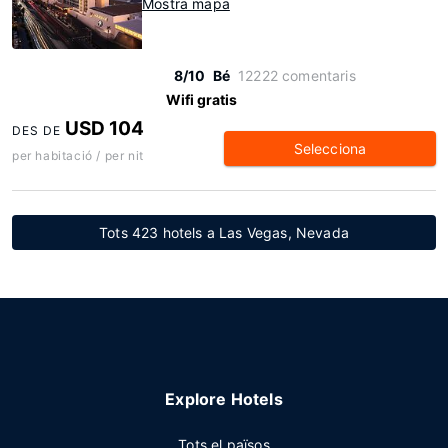
Mostra mapa
8/10
Bé
12222 comentaris
Wifi gratis
USD 104
DES DE
Selecciona
per habitació / per nit
Tots 423 hotels a Las Vegas, Nevada
Explore Hotels
Tots el països