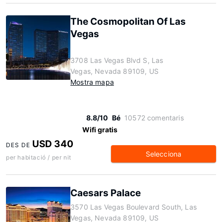
The Cosmopolitan Of Las
Vegas
3708 Las Vegas Blvd S, Las
Vegas, Nevada 89109, US
Mostra mapa
8.8/10
Bé
10572 comentaris
Wifi gratis
USD 340
DES DE
Selecciona
per habitació / per nit
Caesars Palace
3570 Las Vegas Boulevard South, Las
Vegas, Nevada 89109, US