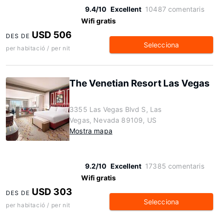
9.4/10
Excellent
10487 comentaris
Wifi gratis
USD 506
DES DE
Selecciona
per habitació / per nit
The Venetian Resort Las Vegas
3355 Las Vegas Blvd S, Las
Vegas, Nevada 89109, US
Mostra mapa
9.2/10
Excellent
17385 comentaris
Wifi gratis
USD 303
DES DE
Selecciona
per habitació / per nit