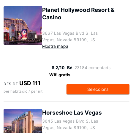
Planet Hollywood Resort &
Casino
3667 Las Vegas Blvd S, Las
Vegas, Nevada 89109, US
Mostra mapa
8.2/10
Bé
23184 comentaris
Wifi gratis
USD 111
DES DE
Selecciona
per habitació / per nit
Horseshoe Las Vegas
3645 Las Vegas Blvd S, Las
Vegas, Nevada 89109, US