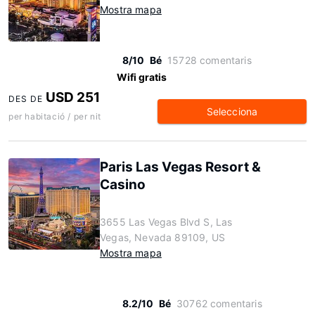
Mostra mapa
8/10
Bé
15728 comentaris
Wifi gratis
USD 251
DES DE
Selecciona
per habitació / per nit
Paris Las Vegas Resort &
Casino
3655 Las Vegas Blvd S, Las
Vegas, Nevada 89109, US
Mostra mapa
8.2/10
Bé
30762 comentaris