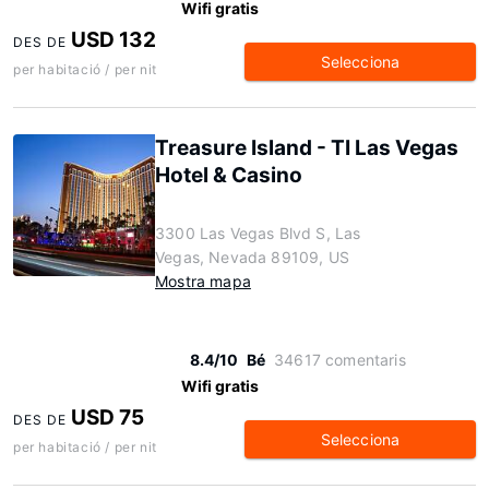
Wifi gratis
USD 132
DES DE
Selecciona
per habitació / per nit
Treasure Island - TI Las Vegas
Hotel & Casino
3300 Las Vegas Blvd S, Las
Vegas, Nevada 89109, US
Mostra mapa
8.4/10
Bé
34617 comentaris
Wifi gratis
USD 75
DES DE
Selecciona
per habitació / per nit