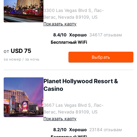
3300 Las Vegas Blvd S, Лас-
Вегас, Nevada 89109, US
Показать карту
8.4/10
Хорошо
34617 отзывам
Бесплатный WiFi
USD 75
ОТ
Выбрать
за номер / за ночь
Planet Hollywood Resort &
Casino
3667 Las Vegas Blvd S, Лас-
Вегас, Nevada 89109, US
Показать карту
8.2/10
Хорошо
23184 отзывам
Бесплатный WiFi