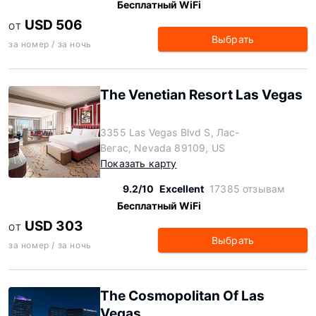
Бесплатный WiFi
USD 506
ОТ
Выбрать
за номер / за ночь
The Venetian Resort Las Vegas
3355 Las Vegas Blvd S, Лас-
Вегас, Nevada 89109, US
Показать карту
9.2/10
Excellent
17385 отзывам
Бесплатный WiFi
USD 303
ОТ
Выбрать
за номер / за ночь
The Cosmopolitan Of Las
Vegas