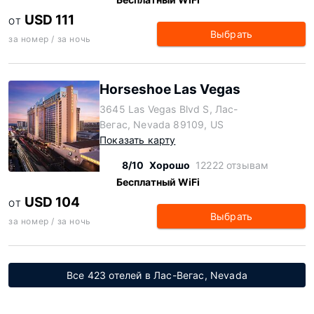
USD 111
ОТ
Выбрать
за номер / за ночь
Horseshoe Las Vegas
3645 Las Vegas Blvd S, Лас-
Вегас, Nevada 89109, US
Показать карту
8/10
Хорошо
12222 отзывам
Бесплатный WiFi
USD 104
ОТ
Выбрать
за номер / за ночь
Все 423 отелей в Лас-Вегас, Nevada