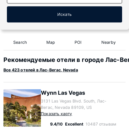
Искать
Search
Map
POI
Nearby
Рекомендуемые отели в городе Лас-Вег
Все 423 отелей в Лас-Вегас, Nevada
Wynn Las Vegas
3131 Las Vegas Blvd. South, Лас-
Вегас, Nevada 89109, US
Показать карту
9.4/10
Excellent
10487 отзывам