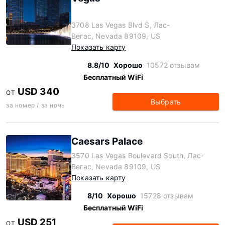
3708 Las Vegas Blvd S, Лас-
Вегас, Nevada 89109, US
Показать карту
8.8/10
Хорошо
10572 отзывам
Бесплатный WiFi
USD 340
ОТ
Выбрать
за номер / за ночь
Caesars Palace
3570 Las Vegas Boulevard South, Лас-
Вегас, Nevada 89109, US
Показать карту
8/10
Хорошо
15728 отзывам
Бесплатный WiFi
USD 251
ОТ