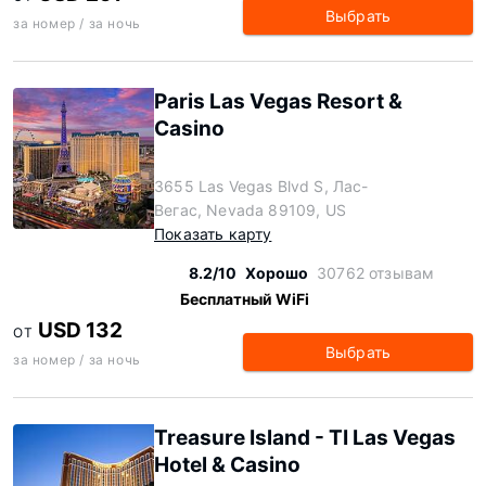
Выбрать
за номер / за ночь
Paris Las Vegas Resort &
Casino
3655 Las Vegas Blvd S, Лас-
Вегас, Nevada 89109, US
Показать карту
8.2/10
Хорошо
30762 отзывам
Бесплатный WiFi
USD 132
ОТ
Выбрать
за номер / за ночь
Treasure Island - TI Las Vegas
Hotel & Casino