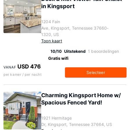
in Kingsport
1204 Fain
Ave, Kingsport, Tennessee 37660-
1320, US
Toon kaart
10/10
Uitstekend
1 beoordelingen
Gratis wifi
USD 476
VANAF
Selecteer
per kamer / per nacht
Charming Kingsport Home w/
Spacious Fenced Yard!
1921 Hermitage
Dr, Kingsport, Tennessee 37664, US