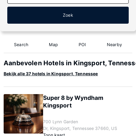
Zoek
Search
Map
POI
Nearby
Aanbevolen Hotels in Kingsport, Tennes
Bekijk alle 37 hotels in Kingsport, Tennessee
Super 8 by Wyndham
Kingsport
700 Lynn Garden
Dr, Kingsport, Tennessee 37660, US
Toon kaart