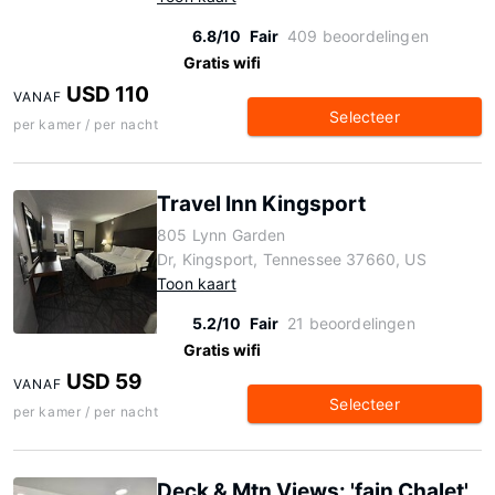
6.8/10
Fair
409 beoordelingen
Gratis wifi
USD 110
VANAF
Selecteer
per kamer / per nacht
Travel Inn Kingsport
805 Lynn Garden
Dr, Kingsport, Tennessee 37660, US
Toon kaart
5.2/10
Fair
21 beoordelingen
Gratis wifi
USD 59
VANAF
Selecteer
per kamer / per nacht
Deck & Mtn Views: 'fain Chalet'