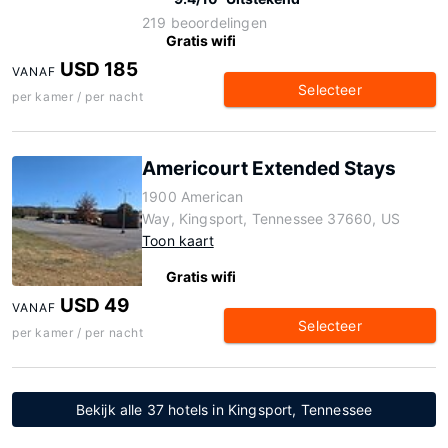
219 beoordelingen
Gratis wifi
USD 185
VANAF
Selecteer
per kamer / per nacht
Americourt Extended Stays
1900 American
Way, Kingsport, Tennessee 37660, US
Toon kaart
Gratis wifi
USD 49
VANAF
Selecteer
per kamer / per nacht
Bekijk alle 37 hotels in Kingsport, Tennessee