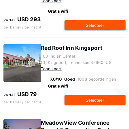
Toon kaart
Gratis wifi
USD 293
VANAF
Selecteer
per kamer / per nacht
Red Roof Inn Kingsport
100 Indian Center
Ct, Kingsport, Tennessee 37660, US
Toon kaart
7.6/10
Goed
1008 beoordelingen
Gratis wifi
USD 79
VANAF
Selecteer
per kamer / per nacht
MeadowView Conference