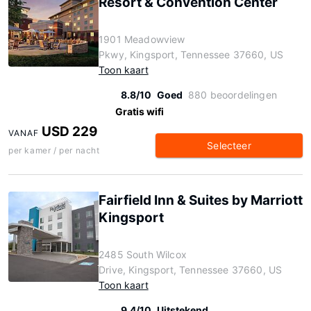
Resort & Convention Center
1901 Meadowview
Pkwy, Kingsport, Tennessee 37660, US
Toon kaart
8.8/10
Goed
880 beoordelingen
Gratis wifi
USD 229
VANAF
Selecteer
per kamer / per nacht
Fairfield Inn & Suites by Marriott
Kingsport
2485 South Wilcox
Drive, Kingsport, Tennessee 37660, US
Toon kaart
9.4/10
Uitstekend