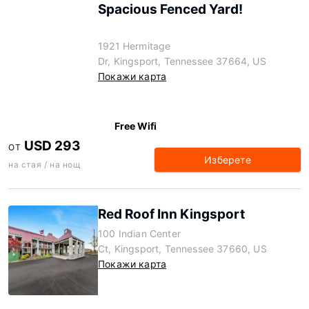
Spacious Fenced Yard!
1921 Hermitage
Dr, Kingsport, Tennessee 37664, US
Покажи карта
Free Wifi
USD 293
ОТ
Изберете
на стая / на нощ
Red Roof Inn Kingsport
100 Indian Center
Ct, Kingsport, Tennessee 37660, US
Покажи карта