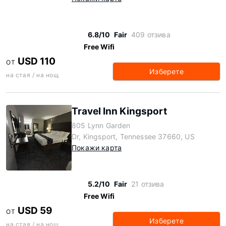
6.8/10
Fair
409 отзива
Free Wifi
USD 110
ОТ
Изберете
на стая / на нощ
Travel Inn Kingsport
805 Lynn Garden
Dr, Kingsport, Tennessee 37660, US
Покажи карта
5.2/10
Fair
21 отзива
Free Wifi
USD 59
ОТ
Изберете
на стая / на нощ