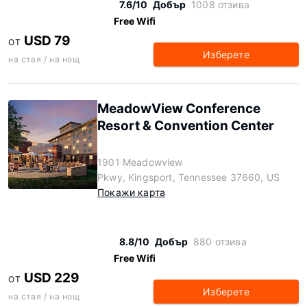
7.6/10
Добър
1008 отзива
Free Wifi
USD 79
ОТ
Изберете
на стая / на нощ
MeadowView Conference
Resort & Convention Center
1901 Meadowview
Pkwy, Kingsport, Tennessee 37660, US
Покажи карта
8.8/10
Добър
880 отзива
Free Wifi
USD 229
ОТ
Изберете
на стая / на нощ