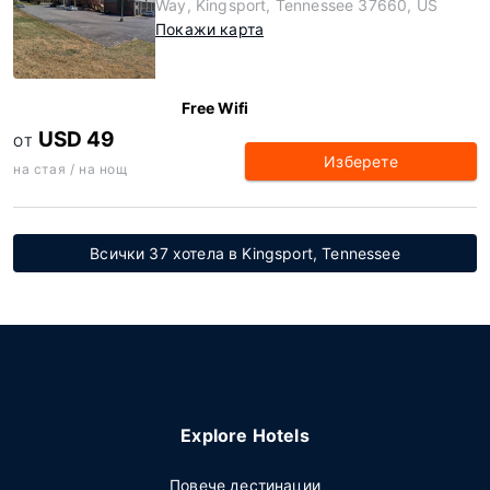
Way, Kingsport, Tennessee 37660, US
Покажи карта
Free Wifi
USD 49
ОТ
Изберете
на стая / на нощ
Всички 37 хотела в Kingsport, Tennessee
Explore Hotels
Повече дестинации