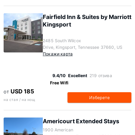
Fairfield Inn & Suites by Marriott
Kingsport
2485 South Wilcox
Drive, Kingsport, Tennessee 37660, US
Покажи карта
9.4/10
Excellent
219 отзива
Free Wifi
USD 185
ОТ
Изберете
на стая / на нощ
Americourt Extended Stays
1900 American