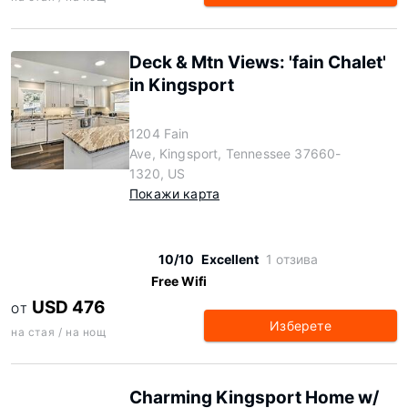
Deck & Mtn Views: 'fain Chalet'
in Kingsport
1204 Fain
Ave, Kingsport, Tennessee 37660-
1320, US
Покажи карта
10/10
Excellent
1 отзива
Free Wifi
USD 476
ОТ
Изберете
на стая / на нощ
Charming Kingsport Home w/