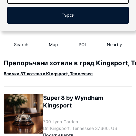
Търси
Search
Map
POI
Nearby
Препоръчани хотели в град Kingsport, 
Всички 37 хотела в Kingsport, Tennessee
Super 8 by Wyndham
Kingsport
700 Lynn Garden
Dr, Kingsport, Tennessee 37660, US
Покажи карта