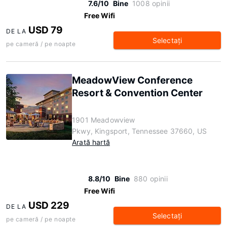
7.6/10
Bine
1008 opinii
Free Wifi
USD 79
DE LA
Selectaţi
pe cameră / pe noapte
MeadowView Conference
Resort & Convention Center
1901 Meadowview
Pkwy, Kingsport, Tennessee 37660, US
Arată hartă
8.8/10
Bine
880 opinii
Free Wifi
USD 229
DE LA
Selectaţi
pe cameră / pe noapte