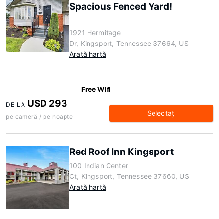
Spacious Fenced Yard!
1921 Hermitage
Dr, Kingsport, Tennessee 37664, US
Arată hartă
Free Wifi
USD 293
DE LA
Selectaţi
pe cameră / pe noapte
Red Roof Inn Kingsport
100 Indian Center
Ct, Kingsport, Tennessee 37660, US
Arată hartă