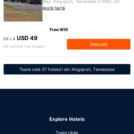
Way, Kingsport, Tennessee 37660, US
Arată hartă
Free Wifi
USD 49
DE LA
Selectaţi
pe cameră / pe noapte
Toate cele 37 hoteluri din Kingsport, Tennessee
Explore Hotels
Toate ţările