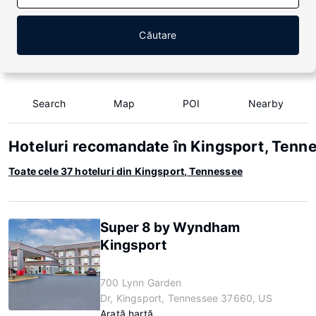
Căutare
Search
Map
POI
Nearby
Hoteluri recomandate în Kingsport, Tenn
Toate cele 37 hoteluri din Kingsport, Tennessee
Super 8 by Wyndham
Kingsport
700 Lynn Garden
Dr, Kingsport, Tennessee 37660, US
Arată hartă