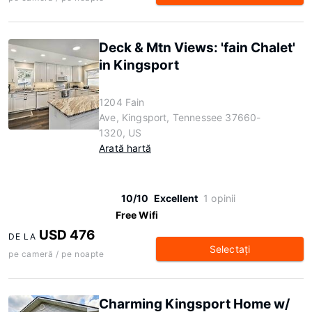
Deck & Mtn Views: 'fain Chalet'
in Kingsport
1204 Fain
Ave, Kingsport, Tennessee 37660-
1320, US
Arată hartă
10/10
Excellent
1 opinii
Free Wifi
USD 476
DE LA
Selectaţi
pe cameră / pe noapte
Charming Kingsport Home w/