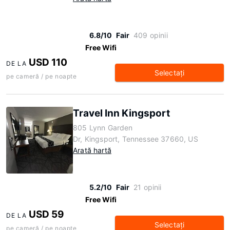
6.8/10
Fair
409 opinii
Free Wifi
USD 110
DE LA
Selectaţi
pe cameră / pe noapte
Travel Inn Kingsport
805 Lynn Garden
Dr, Kingsport, Tennessee 37660, US
Arată hartă
5.2/10
Fair
21 opinii
Free Wifi
USD 59
DE LA
Selectaţi
pe cameră / pe noapte