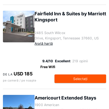
Fairfield Inn & Suites by Marriott
Kingsport
2485 South Wilcox
Drive, Kingsport, Tennessee 37660, US
Arată hartă
9.4/10
Excellent
219 opinii
Free Wifi
USD 185
DE LA
Selectaţi
pe cameră / pe noapte
Americourt Extended Stays
1900 American