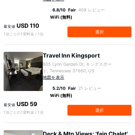
6.8/10
Fair
409 レビュー
WiFi (無料)
USD 110
最安値
選択
1泊ごとの1室料金 / 1泊
Travel Inn Kingsport
805 Lynn Garden Dr, キングスポー
ト, Tennessee 37660, US
地図を表示
5.2/10
Fair
21 レビュー
WiFi (無料)
USD 59
最安値
選択
1泊ごとの1室料金 / 1泊
Deck & Mtn Views: 'fain Chalet'