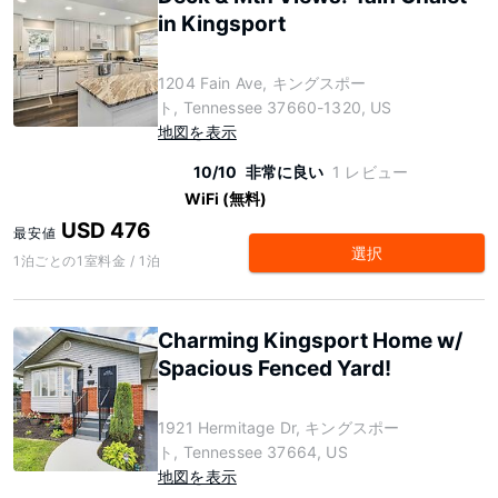
in Kingsport
1204 Fain Ave, キングスポー
ト, Tennessee 37660-1320, US
地図を表示
10/10
非常に良い
1 レビュー
WiFi (無料)
USD 476
最安値
選択
1泊ごとの1室料金 / 1泊
Charming Kingsport Home w/
Spacious Fenced Yard!
1921 Hermitage Dr, キングスポー
ト, Tennessee 37664, US
地図を表示