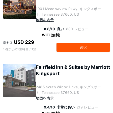
1901 Meadowview Pkwy, キングスポー
ト, Tennessee 37660, US
地図を表示
8.8/10
良い
880 レビュー
WiFi (無料)
USD 229
最安値
選択
1泊ごとの1室料金 / 1泊
Fairfield Inn & Suites by Marriott
Kingsport
2485 South Wilcox Drive, キングスポー
ト, Tennessee 37660, US
地図を表示
9.4/10
非常に良い
219 レビュー