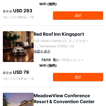
WiFi (無料)
USD 293
最安値
選択
1泊ごとの1室料金 / 1泊
Red Roof Inn Kingsport
100 Indian Center Ct, キングスポー
ト, Tennessee 37660, US
地図を表示
7.6/10
良い
1008 レビュー
WiFi (無料)
USD 79
最安値
選択
1泊ごとの1室料金 / 1泊
MeadowView Conference
Resort & Convention Center