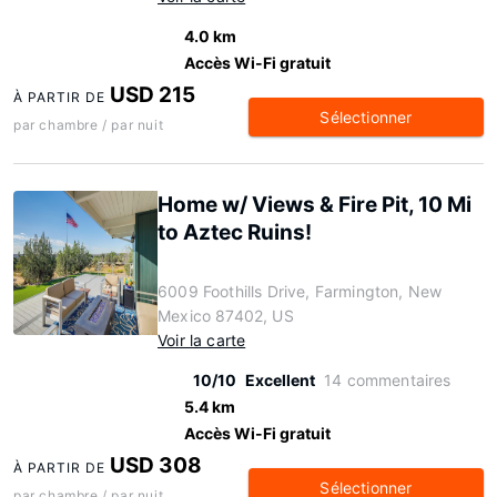
4.0 km
Accès Wi-Fi gratuit
USD 215
À PARTIR DE
Sélectionner
par chambre / par nuit
Home w/ Views & Fire Pit, 10 Mi
to Aztec Ruins!
6009 Foothills Drive, Farmington, New
Mexico 87402, US
Voir la carte
10/10
Excellent
14 commentaires
5.4 km
Accès Wi-Fi gratuit
USD 308
À PARTIR DE
Sélectionner
par chambre / par nuit