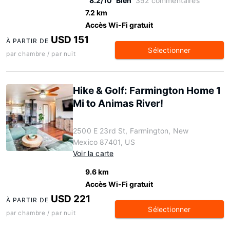
8.2/10
Bien
352 commentaires
7.2 km
Accès Wi-Fi gratuit
USD 151
À PARTIR DE
Sélectionner
par chambre / par nuit
Hike & Golf: Farmington Home 1
Mi to Animas River!
2500 E 23rd St, Farmington, New
Mexico 87401, US
Voir la carte
9.6 km
Accès Wi-Fi gratuit
USD 221
À PARTIR DE
Sélectionner
par chambre / par nuit