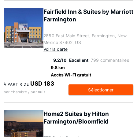
Fairfield Inn & Suites by Marriott
Farmington
2850 East Main Street, Farmington, New
Mexico 87402, US
Voir la carte
9.2/10
Excellent
799 commentaires
9.8 km
Accès Wi-Fi gratuit
USD 183
À PARTIR DE
Sélectionner
par chambre / par nuit
Home2 Suites by Hilton
Farmington/Bloomfield