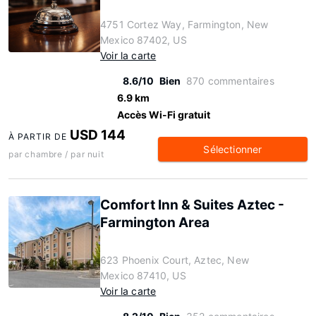
4751 Cortez Way, Farmington, New
Mexico 87402, US
Voir la carte
8.6/10
Bien
870 commentaires
6.9 km
Accès Wi-Fi gratuit
USD 144
À PARTIR DE
Sélectionner
par chambre / par nuit
Comfort Inn & Suites Aztec -
Farmington Area
623 Phoenix Court, Aztec, New
Mexico 87410, US
Voir la carte