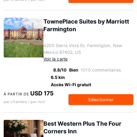
TownePlace Suites by Marriott
Farmington
4200 Sierra Vista Dr, Farmington, New
Mexico 87402, US
Voir la carte
8.8/10
Bien
1010 commentaires
6.5 km
Accès Wi-Fi gratuit
USD 175
À PARTIR DE
Sélectionner
par chambre / par nuit
Best Western Plus The Four
Corners Inn