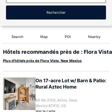
Rechercher
Search
Map
POI
Nearby
Hôtels recommandés près de : Flora Vist
Plus d'hôtels près de Flora Vista, New Mexico
On 17-acre Lot w/ Barn & Patio:
Rural Aztec Home
96 Rd 3100, Aztec, New
Mexico 87410, US
Voir la carte