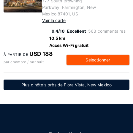
777 South Browning
Parkway, Farmington, New
Mexico 87401, US
Voir la carte
9.4/10
Excellent
563 commentaires
10.5 km
Accès Wi-Fi gratuit
USD 188
À PARTIR DE
Sélectionner
par chambre / par nuit
Plus d'hôtels près de Flora Vista, New Mexico